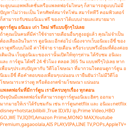
จะดูบนแอพพลิเคชั่นหรือแพลตฟอร์มไหนๆ ก็สามารถดูแบบไม่มี
ปัญหาไม่ว่าจะเป็น โทรศัพท์สมาร์ทโฟน สมาร์ททีวี คอมพิวเตอร์
ก็สามารถรับชมอนิเมะฟรี ของเราได้แบบง่ายและสบายมาก
ดูการ์ตูน อนิเมะ เก่า ใหม่ ฟรีแบบจุ๊กๆไปเลย
ถ้าคุณเป็นคนที่มีค่าใช้จ่ายรายเดือนอื่นๆสูงอยู่แล้ว คุณไม่จำเป็น
ต้องเสียงเงินในการ ดูอนิเมะอีกต่อไป เนื่องจากเว็บอนิเมะอีซี่ ของ
เราดูฟรีแบบไม่มี ค่าใช้จ่าย รายเดือน หรือระบบพรีเมี่ยมที่ต้องค่อย
เติมเงิน เว็บดูอนิเมะของเรานั้นเปิดให้ทุกๆท่าน ได้รับชม อนิเมะ
และ การ์ตูน ได้ฟรี 24 ชั่วโมง ตลอด 365 วัน แบบฟรีๆไปเลย หาก
เพื่อนๆประสบปัญหากับ วิดีโอโฆษณา ที่มากวนใจตอนดูการ์ตูน อ
นิเมะอีซี่ คือคำตอบของเพื่อนๆแน่นอน เรายืนยันว่าไม่มีวิดีโอ
โฆษณาระหว่างดู หรือต้องกดข้ามโฆษณา แน่นอน
แพลตฟอร์มที่มีการ์ตูน เรามีครบทุกเรื่อง ทุกตอน
ปัจจุบันมีแพลตฟอร์มที่สามารถดูการ์ตูนอนิเมะฮิตๆ ออกมา
มากมายให้เราได้รับชมกัน เช่น การ์ตูนnetflix และ อนิเมะnetflix
disney+hotstar,bilibili ,True ID,VIU ip,Prime Video,HBO
GO.,WE TV,IQIYI,Amazon Prime,MONO MAX,Youtube
Premium,gagaoolala,AIS PLAY,VIPA,LINE TV,POPs,AppleTV+