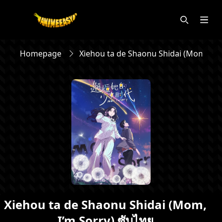
Homepage
Xiehou ta de Shaonu Shidai (Mom, I’m 
Xiehou ta de Shaonu Shidai (Mom,
I’m Sorry) ซับไทย