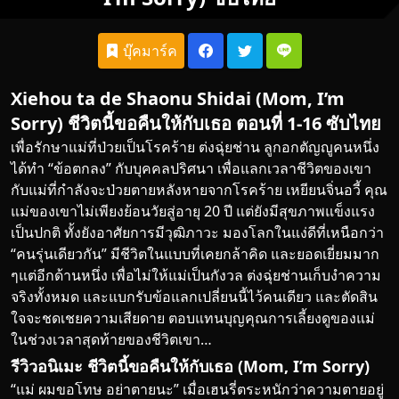
บุ๊คมาร์ค
Xiehou ta de Shaonu Shidai (Mom, I’m
Sorry) ชีวิตนี้ขอคืนให้กับเธอ ตอนที่ 1-16 ซับไทย
เพื่อรักษาแม่ที่ป่วยเป็นโรคร้าย ต่งฉุ่ยช่าน ลูกอกตัญญูคนหนึ่ง
ได้ทำ “ข้อตกลง” กับ
บุคคล
ปริศนา เพื่อแลกเวลาชีวิตของเขา
กับแม่ที่กำลังจะป่วยตายหลังหายจากโรคร้าย เหยียนจิ่นอวี้ คุณ
แม่ของเขาไม่เพียงย้อนวัยสู่อายุ 20 ปี แต่ยังมีสุขภาพแข็งแรง
เป็นปกติ ทั้งยังอาศัยการมีวุฒิภาวะ มองโลกในแง่ดีที่เหนือกว่า
“คนรุ่นเดียวกัน” มีชีวิตในแบบที่เคยกล้าคิด และยอดเยี่ยมมาก
ๆแต่อีกด้านหนึ่ง เพื่อไม่ให้แม่เป็นกังวล ต่งฉุ่ยช่านเก็บงำความ
จริงทั้งหมด และแบกรับข้อแลกเปลี่ยนนี้ไว้คนเดียว และตัดสิน
ใจจะชดเชยความเสียดาย ตอบแทนบุญคุณการเลี้ยงดูของแม่
ในช่วงเวลาสุดท้ายของชีวิตเขา…
รีวิวอนิเมะ
ชีวิตนี้ขอคืนให้กับเธอ
(Mom, I’m Sorry)
“แม่ ผมขอโทษ อย่าตายนะ” เมื่อเฮนรี่ตระหนักว่าความตายอยู่