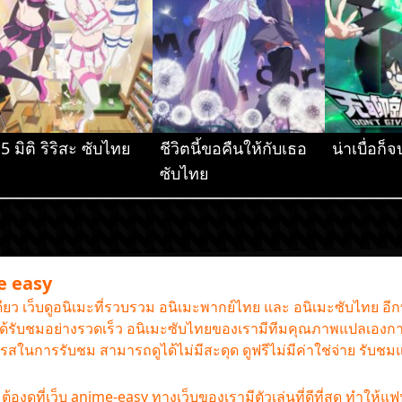
.5 มิติ ริริสะ ซับไทย
ชีวิตนี้ขอคืนให้กับเธอ
น่าเบื่อก
ซับไทย
me easy
เดียว เว็บดูอนิเมะที่รวบรวม อนิเมะพากย์ไทย และ อนิเมะซับไทย อี
านได้รับชมอย่างรวดเร็ว อนิเมะซับไทยของเรามีทีมคุณภาพแปลเองกา
รรถรสในการรับชม สามารถดูได้ไม่มีสะดุด ดูฟรีไม่มีค่าใช่จ่าย รับช
องดูที่เว็บ anime-easy ทางเว็บของเรามีตัวเล่นที่ดีที่สุด ทำให้แ