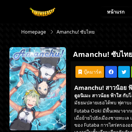
หน้าแรก
Homepage
Amanchu! ซับไทย
Amanchu! ซับไท
บุ๊คมาร์ค
Amanchu! สาวน้อย ฟ้า
ดูอนิเมะ
สาวน้อย ฟ้าใส กับ
มัธยมปลายเธอ
ได้พบ
ฟุตาบะ 
Futaba Ooki มีพื้นเพมาจา
เมื่อย้ายไปยังเมืองชายทะเ
ของ Futaba การไตร่ตรองอย่า