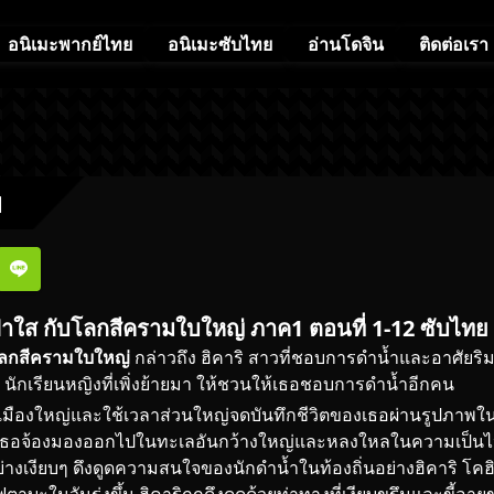
อนิเมะพากย์ไทย
อนิเมะซับไทย
อ่านโดจิน
ติดต่อเรา
ย
ใส กับโลกสีครามใบใหญ่ ภาค1 ตอนที่ 1-12 ซับไทย
โลกสีครามใบใหญ่
กล่าวถึง ฮิคาริ สาวที่ชอบการดำน้ำและอาศัยริม
นักเรียนหญิงที่เพิ่งย้ายมา ให้ชวนให้เธอชอบการดำน้ำอีกคน
กเมืองใหญ่และใช้เวลาส่วนใหญ่จดบันทึกชีวิตของเธอผ่านรูปภาพใ
ล เธอจ้องมองออกไปในทะเลอันกว้างใหญ่และหลงใหลในความเป็นไปได้
งเงียบๆ ดึงดูดความสนใจของนักดำน้ำในท้องถิ่นอย่างฮิคาริ โคฮิ