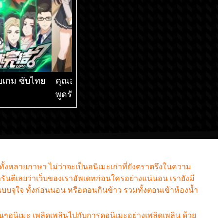
็จบเกม ซับไทย
คุณอาเรียโต๊ะข้างๆ
เกิดใหม่ทั้งทีก็เป็น
พูดรัสเซียหวานใส่ซะ
สไลม์ไปซะแล้ว ภ
หัวใจจะวาย ซับไทย
ซับไทย
กทั้งหลายภาษา ไม่ว่าจะเป็นอนิเมะเก่าที่ยังตราตรึงในความ
รันตีเลยว่าเว็บของเราอัพเดทก่อนใครอย่างแน่นอน เรายังมี
มแบบจุใจ ทั้งก่อนนอน หรือตอนกินข้าว รวมทั้งตอนเข้าห้องน้ำ
ฟนๆอนิเมะ เพลิดเพลินไปกับการดูอนิเมะอย่างเพลิดเพลิน ด้วย