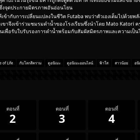
ฟุตาบะในวันรุ่งขึ้น ฮิคาริถูกดึงดูดด้วยท่าทางที่เงียบขรึมและขี้อาย
 ซึ่งจุดประกายมิตรภาพอันอ่อนโยน
ให้เข้ากับการเปลี่ยนแปลงในชีวิต Futaba พบว่าตัวเองเต็มไปด้ว
ขาจึงเข้าร่วมชมรมดำน้ำของโรงเรียนซึ่งนำโดย Mato Katori คร
งานเพื่อรับใบรับรองการดำน้ำพร้อมกับสัมผัสมิตรภาพและความเป็น
e of Life
กับโลกสีคราม
ดูอนิเมะ
ดูอนิเมะออนไลน์
ฟ้าใส
สาวน้อย
อนิ
ตอนที่
ตอนที่
ตอนที่
2
3
4