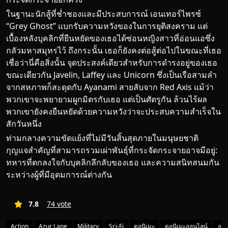
ในฐานะนักสู้ที่ช่ำชองและมีประสบการณ์ เอนเทอร์ไพรซ์
“Grey Ghost” แบกรับความหวังของในการยุติสงคราม แต่
เบื้องหลังบุคลิกที่ยืนหยัดของเธอได้ซ่อนหญิงสาวที่อ่อนแอซึ่ง
กลัวมหาสมุทรไว้ ถึงกระนั้น เธอก็ยังคงต่อสู้ต่อไปในขณะที่เธอ
เชื่อว่านี่คือสิ่งนั้น จุดประสงค์เดียวสำหรับการดำรงอยู่ของเธอ
ขณะเดียวกัน Javelin, Laffey และ Unicorn ซึ่งเป็นเรือสามลำ
จากสหภาพก็สะดุดกับ Ayanami สายลับจาก Red Axis แม้ว่า
พวกเขาจะพยายามผูกมิตรกับเธอ แต่เป็นศัตรูกัน ล้วนไร้ผล
พวกเขายังคงยืนหยัดด้วยความหวังว่าจะประสบความสำเร็จใน
สักวันหนึ่ง
ท่ามกลางความขัดแย้งที่ไม่มีวันสิ้นสุดภายในมนุษยชาติ
กุญแจสำคัญที่สามารถรวมเผ่าพันธุ์ที่กระจัดกระจายอาจมีอยู่:
ทหารที่ตกลงใจกับบุคลิกลึกลับของเธอ และความสนิทสนมกัน
ระหว่างผู้ที่มีอุดมการณ์ต่างกัน
7.8
74 vote
Action
Azur Lane
Military
Sci-Fi
ดูอนิเมะ
ดูอนิเมะออนไลน์
อ