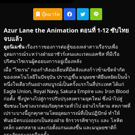
บุ๊คมาร์ค
Azur Lane the Animation ตอนที่ 1-12 ซับไทย
จบแล้ว
ดูอนิเมชั่น
เรื่องราวของการต่อสู้ของเหล่าสาวเรือรบเพื่อ
อุดมการณ์ระหว่างฝ่ายอาซัวร์เลนและเรดแอคซิส ที่มี
เรือ
ปริศนาไซเรนผู้คอยบงการอยู่เบื้องหลัง
เมื่อ “ไซเรน” กองกำลังเอเลี่ยนที่มีคลังแสงก้าวข้ามขีดจำกัด
ของเทคโนโลยีในปัจจุบัน ปรากฏขึ้น มนุษยชาติยืนหยัดเป็นน้ำ
หนึ่งใจเดียวกันอย่างสมบูรณ์เป็นครั้งแรกในสี่ประเทศ ได้แก่
Eagle Union, Royal Navy, Sakura Empire และ Iron Blood
ก่อตั้ง ซึ่งปูทางไปสู่การปรับปรุงสงครามยุคใหม่ ซึ่งนำไปสู่
ชัยชนะในช่วงแรกต่อภัยคุกคามทั่วไป อย่างไรก็ตาม สหภาพที่
เปราะบางนี้ถูกคุกคามโดยอุดมการณ์ที่เป็นปฏิปักษ์ ทำให้
พันธมิตรแบ่งออกเป็นสองฝ่าย จักรวรรดิซากุระ และ โลหิต
เหล็ก แตกสลาย และก่อตั้งแกนแดงขึ้น และมนุษยชาติก็
กระจัดกระจายอีกครั้ง