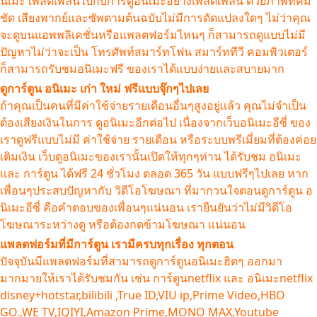
นิเมะ เพลิดเพลินไปกับการดูอนิเมะอย่างเพลิดเพลิน ด้วยภาพที่คม
ชัด เสียงพากย์และซัพตามต้นฉบับไม่มีการดัดแปลงใดๆ ไม่ว่าคุณ
จะดูบนแอพพลิเคชั่นหรือแพลตฟอร์มไหนๆ ก็สามารถดูแบบไม่มี
ปัญหาไม่ว่าจะเป็น โทรศัพท์สมาร์ทโฟน สมาร์ททีวี คอมพิวเตอร์
ก็สามารถรับชมอนิเมะฟรี ของเราได้แบบง่ายและสบายมาก
ดูการ์ตูน อนิเมะ เก่า ใหม่ ฟรีแบบจุ๊กๆไปเลย
ถ้าคุณเป็นคนที่มีค่าใช้จ่ายรายเดือนอื่นๆสูงอยู่แล้ว คุณไม่จำเป็น
ต้องเสียงเงินในการ ดูอนิเมะอีกต่อไป เนื่องจากเว็บอนิเมะอีซี่ ของ
เราดูฟรีแบบไม่มี ค่าใช้จ่าย รายเดือน หรือระบบพรีเมี่ยมที่ต้องค่อย
เติมเงิน เว็บดูอนิเมะของเรานั้นเปิดให้ทุกๆท่าน ได้รับชม อนิเมะ
และ การ์ตูน ได้ฟรี 24 ชั่วโมง ตลอด 365 วัน แบบฟรีๆไปเลย หาก
เพื่อนๆประสบปัญหากับ วิดีโอโฆษณา ที่มากวนใจตอนดูการ์ตูน อ
นิเมะอีซี่ คือคำตอบของเพื่อนๆแน่นอน เรายืนยันว่าไม่มีวิดีโอ
โฆษณาระหว่างดู หรือต้องกดข้ามโฆษณา แน่นอน
แพลตฟอร์มที่มีการ์ตูน เรามีครบทุกเรื่อง ทุกตอน
ปัจจุบันมีแพลตฟอร์มที่สามารถดูการ์ตูนอนิเมะฮิตๆ ออกมา
มากมายให้เราได้รับชมกัน เช่น การ์ตูนnetflix และ อนิเมะnetflix
disney+hotstar,bilibili ,True ID,VIU ip,Prime Video,HBO
GO.,WE TV,IQIYI,Amazon Prime,MONO MAX,Youtube