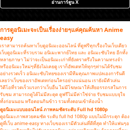
อ่านการ์ตูน X
การดูอนิเมะจะเป็นเรื่องง่ายๆแค่คุณค้นหา Anime
easy
เราสามารถค้นหาเว็บดูอนิเมะออนไลน์ ที่ดูฟรีทุกเรื่องในเว็บเดียว
เว็บดูอนิเมะที่รวบรวม อนิเมะพากย์ไทย และ อนิเมะซับไทย อีกทั้ง
หลายภาษา ไม่ว่าจะเป็นอนิเมะเก่าที่ยังตราตรึงในความทรงจำ
หรืออนิเมะใหม่ๆที่ยังไม่เคยดู เราก็อัพเดทให้ทุกๆท่านได้รับชม
อย่างรวดเร็ว อนิเมะซับไทยของเรามีทีมคุณภาพแปลเองการันตี
เลยว่าเว็บของเราอัพเดทก่อนใครอย่างแน่นอน เรายังมีตัวเล่น
วิดีโอที่รวดเร็วแรงกว่าเว็บอื่น ไม่มีโฆษณาให้เสียอรรถรสในการ
รับชม สามารถดูได้ไม่มีสะดุด ดูฟรีไม่มีค่าใช่จ่าย รับชมแบบจุใจ
ทั้งก่อนนอน หรือตอนกินข้าว รวมทั้งตอนเข้าห้องน้ำ
ดูอนิเมะแบบออนไลน์ ภาพคมชัดระดับ Full hd 1080p
ดูอนิเมะภาพสวยคมชัด ระดับ full hd 1080p แบบไม่มีกระตุก ต้อง
ดูที่เว็บ anime-easy ทางเว็บของเรามีตัวเล่นที่ดีที่สุด ทำให้แฟนๆอ