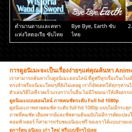
ตำนานดาบและคทา
Bye Bye, Earth ซับ
2
แห่งวิสตอเรีย ซับไทย
ไทย
การดูอนิเมะจะเป็นเรื่องง่ายๆแค่คุณค้นหา Ani
เราสามารถค้นหาเว็บดูอนิเมะออนไลน์ ที่ดูฟรีทุกเรื่องในเว็บ
ทรงจำหรืออนิเมะใหม่ๆที่ยังไม่เคยดู เราก็อัพเดทให้ทุกๆท่
ตัวเล่นวิดีโอที่รวดเร็วแรงกว่าเว็บอื่น ไม่มีโฆษณาให้เสียอ
ดูอนิเมะแบบออนไลน์ ภาพคมชัดระดับ Full hd 1080p
ดูอนิเมะภาพสวยคมชัด ระดับ full hd 1080p แบบไม่มีกระตุก ต้
ภาพที่คมชัด เสียงพากย์และซัพตามต้นฉบับไม่มีการดัดแปลง
คอมพิวเตอร์ ก็สามารถรับชมอนิเมะฟรี ของเราได้แบบง่าย
ดูการ์ตูน อนิเมะ เก่า ใหม่ ฟรีแบบจุ๊กๆไปเลย