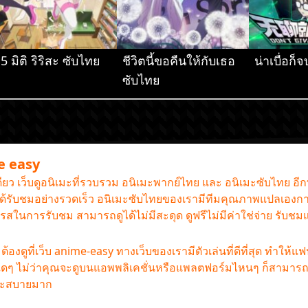
.5 มิติ ริริสะ ซับไทย
ชีวิตนี้ขอคืนให้กับเธอ
น่าเบื่อก
ซับไทย
me easy
เดียว เว็บดูอนิเมะที่รวบรวม อนิเมะพากย์ไทย และ อนิเมะซับไทย อี
านได้รับชมอย่างรวดเร็ว อนิเมะซับไทยของเรามีทีมคุณภาพแปลเองกา
รรถรสในการรับชม สามารถดูได้ไม่มีสะดุด ดูฟรีไม่มีค่าใช่จ่าย รับช
องดูที่เว็บ anime-easy ทางเว็บของเรามีตัวเล่นที่ดีที่สุด ทำให้แ
ใดๆ ไม่ว่าคุณจะดูบนแอพพลิเคชั่นหรือแพลตฟอร์มไหนๆ ก็สามารถดู
และสบายมาก