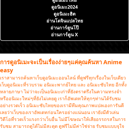
ดูอนิเมะ2024
ดูอนิเมะฮิต
อ่านโดจินแปลไทย
อ่านการ์ตูนโป๊
อ่านการ์ตูน X
การดูอนิเมะจะเป็นเรื่องง่ายๆแค่คุณค้นหา Anime
easy
เราสามารถค้นหาเว็บดูอนิเมะออนไลน์ ที่ดูฟรีทุกเรื่องในเว็บเดียว
เว็บดูอนิเมะที่รวบรวม อนิเมะพากย์ไทย และ อนิเมะซับไทย อีกทั้ง
หลายภาษา ไม่ว่าจะเป็นอนิเมะเก่าที่ยังตราตรึงในความทรงจำ
หรืออนิเมะใหม่ๆที่ยังไม่เคยดู เราก็อัพเดทให้ทุกๆท่านได้รับชม
อย่างรวดเร็ว อนิเมะซับไทยของเรามีทีมคุณภาพแปลเองการันตี
เลยว่าเว็บของเราอัพเดทก่อนใครอย่างแน่นอน เรายังมีตัวเล่น
วิดีโอที่รวดเร็วแรงกว่าเว็บอื่น ไม่มีโฆษณาให้เสียอรรถรสในการ
รับชม สามารถดูได้ไม่มีสะดุด ดูฟรีไม่มีค่าใช่จ่าย รับชมแบบจุใจ