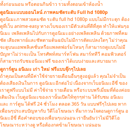
ทั้งก่อนนอน หรือตอนกินข้าว รวมทั้งตอนเข้าห้องน้ำ
ดูอนิเมะแบบออนไลน์ ภาพคมชัดระดับ Full hd 1080p
ดูอนิเมะภาพสวยคมชัด ระดับ full hd 1080p แบบไม่มีกระตุก ต้อง
ดูที่เว็บ anime-easy ทางเว็บของเรามีตัวเล่นที่ดีที่สุด ทำให้แฟนๆอ
นิเมะ เพลิดเพลินไปกับการดูอนิเมะอย่างเพลิดเพลิน ด้วยภาพที่คม
ชัด เสียงพากย์และซัพตามต้นฉบับไม่มีการดัดแปลงใดๆ ไม่ว่าคุณ
จะดูบนแอพพลิเคชั่นหรือแพลตฟอร์มไหนๆ ก็สามารถดูแบบไม่มี
ปัญหาไม่ว่าจะเป็น โทรศัพท์สมาร์ทโฟน สมาร์ททีวี คอมพิวเตอร์
ก็สามารถรับชมอนิเมะฟรี ของเราได้แบบง่ายและสบายมาก
ดูการ์ตูน อนิเมะ เก่า ใหม่ ฟรีแบบจุ๊กๆไปเลย
ถ้าคุณเป็นคนที่มีค่าใช้จ่ายรายเดือนอื่นๆสูงอยู่แล้ว คุณไม่จำเป็น
ต้องเสียงเงินในการ ดูอนิเมะอีกต่อไป เนื่องจากเว็บอนิเมะอีซี่ ของ
เราดูฟรีแบบไม่มี ค่าใช้จ่าย รายเดือน หรือระบบพรีเมี่ยมที่ต้องค่อย
เติมเงิน เว็บดูอนิเมะของเรานั้นเปิดให้ทุกๆท่าน ได้รับชม อนิเมะ
และ การ์ตูน ได้ฟรี 24 ชั่วโมง ตลอด 365 วัน แบบฟรีๆไปเลย หาก
เพื่อนๆประสบปัญหากับ วิดีโอโฆษณา ที่มากวนใจตอนดูการ์ตูน อ
นิเมะอีซี่ คือคำตอบของเพื่อนๆแน่นอน เรายืนยันว่าไม่มีวิดีโอ
โฆษณาระหว่างดู หรือต้องกดข้ามโฆษณา แน่นอน