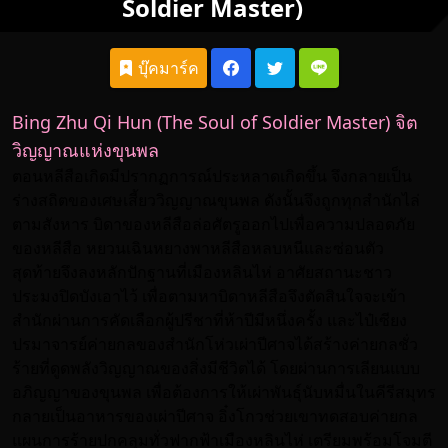
Soldier Master)
บุ๊คมาร์ค
Bing Zhu Qi Hun (The Soul of Soldier Master) จิต
วิญญาณแห่งขุนพล
ตอนหลีสือเกิดมีปรากฏการณ์ประหลาดเกิดขึ้น จึงกลายเป็น
ร่างสถิตของเศษเสี้ยววิญญาณขุนพล ดังนั้นจึงถูกทุกสำนักไล่
ตามสังหาร บิดาของหลีสือล่อศัตรูออกไปเพื่อความปลอดภัย
ของหลีสือ หยวนเฉินหยางพาหลีสือหลบหนีและซ่อนตัว
สุดท้ายจึงลงหลักปักฐานที่เมืองหลินไห่ อาศัยสถานะชาว
ประมงปิดบังเอาไว้ เพื่อตามหาบิดาหลีสือจึงตัดสินใจจะเข้า
สำนักผ่านการคัดเลือกผู้ปรีชาที่ห้าปีมีหนึ่งครั้ง และไป๋เซียง
ปรมาจารย์ค่ายกลของสำนักโห่วเผ่าปีศาจได้สร้างค่ายกลชั่ว
ร้ายที่ดูดพลังวิญญาณของสิ่งมีชีวิตได้ โดยผ่านการเลียนแบบ
อภิญญาของขุนพล เพื่อต้องการให้เผ่าพันธุ์นับหมื่นในคีรีสมุทร
กลายเป็นอาหารของเผ่าปีศาจ อิ๋งโกวช่วยเขาทดสอบค่ายกล
แผนการร้ายปกคลุมทั่วฟากฟ้าเมืองหลินไห่ เตรียมพร้อมโจมตี