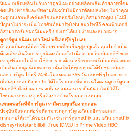
นิเมะ เพลิดเพลินไปกับการดูอนิเมะอย่างเพลิดเพลิน ด้วยภาพที่คม
ชัด เสียงพากย์และซัพตามต้นฉบับไม่มีการดัดแปลงใดๆ ไม่ว่าคุณ
จะดูบนแอพพลิเคชั่นหรือแพลตฟอร์มไหนๆ ก็สามารถดูแบบไม่มี
ปัญหาไม่ว่าจะเป็น โทรศัพท์สมาร์ทโฟน สมาร์ททีวี คอมพิวเตอร์
ก็สามารถรับชมอนิเมะฟรี ของเราได้แบบง่ายและสบายมาก
ดูการ์ตูน อนิเมะ เก่า ใหม่ ฟรีแบบจุ๊กๆไปเลย
ถ้าคุณเป็นคนที่มีค่าใช้จ่ายรายเดือนอื่นๆสูงอยู่แล้ว คุณไม่จำเป็น
ต้องเสียงเงินในการ ดูอนิเมะอีกต่อไป เนื่องจากเว็บอนิเมะอีซี่ ของ
เราดูฟรีแบบไม่มี ค่าใช้จ่าย รายเดือน หรือระบบพรีเมี่ยมที่ต้องค่อย
เติมเงิน เว็บดูอนิเมะของเรานั้นเปิดให้ทุกๆท่าน ได้รับชม อนิเมะ
และ การ์ตูน ได้ฟรี 24 ชั่วโมง ตลอด 365 วัน แบบฟรีๆไปเลย หาก
เพื่อนๆประสบปัญหากับ วิดีโอโฆษณา ที่มากวนใจตอนดูการ์ตูน อ
นิเมะอีซี่ คือคำตอบของเพื่อนๆแน่นอน เรายืนยันว่าไม่มีวิดีโอ
โฆษณาระหว่างดู หรือต้องกดข้ามโฆษณา แน่นอน
แพลตฟอร์มที่มีการ์ตูน เรามีครบทุกเรื่อง ทุกตอน
ปัจจุบันมีแพลตฟอร์มที่สามารถดูการ์ตูนอนิเมะฮิตๆ ออกมา
มากมายให้เราได้รับชมกัน เช่น การ์ตูนnetflix และ อนิเมะnetflix
disney+hotstar,bilibili ,True ID,VIU ip,Prime Video,HBO