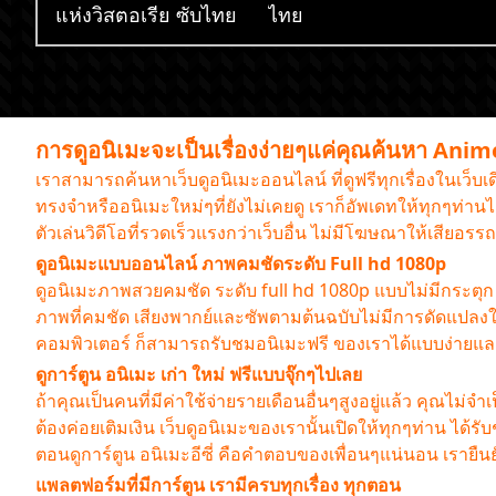
แห่งวิสตอเรีย ซับไทย
ไทย
การดูอนิเมะจะเป็นเรื่องง่ายๆแค่คุณค้นหา Ani
เราสามารถค้นหาเว็บดูอนิเมะออนไลน์ ที่ดูฟรีทุกเรื่องในเว็บ
ทรงจำหรืออนิเมะใหม่ๆที่ยังไม่เคยดู เราก็อัพเดทให้ทุกๆท่
ตัวเล่นวิดีโอที่รวดเร็วแรงกว่าเว็บอื่น ไม่มีโฆษณาให้เสียอ
ดูอนิเมะแบบออนไลน์ ภาพคมชัดระดับ Full hd 1080p
ดูอนิเมะภาพสวยคมชัด ระดับ full hd 1080p แบบไม่มีกระตุก ต้
ภาพที่คมชัด เสียงพากย์และซัพตามต้นฉบับไม่มีการดัดแปลง
คอมพิวเตอร์ ก็สามารถรับชมอนิเมะฟรี ของเราได้แบบง่าย
ดูการ์ตูน อนิเมะ เก่า ใหม่ ฟรีแบบจุ๊กๆไปเลย
ถ้าคุณเป็นคนที่มีค่าใช้จ่ายรายเดือนอื่นๆสูงอยู่แล้ว คุณไม่จำเ
ต้องค่อยเติมเงิน เว็บดูอนิเมะของเรานั้นเปิดให้ทุกๆท่าน ได
ตอนดูการ์ตูน อนิเมะอีซี่ คือคำตอบของเพื่อนๆแน่นอน เราย
แพลตฟอร์มที่มีการ์ตูน เรามีครบทุกเรื่อง ทุกตอน