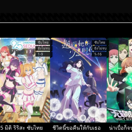
ซับไทย
ซับไทย
ยังไม่จบ
ยังไม่จบ
1-9
1-16
.5 มิติ ริริสะ ซับไทย
ชีวิตนี้ขอคืนให้กับเธอ
น่าเบื่อก