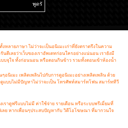
พูดรัสเซียหวานใส่ซะ
สไลม์ไปซะแล้ว ภ
หัวใจจะวาย ซับไทย
ซับไทย
กทั้งหลายภาษา ไม่ว่าจะเป็นอนิเมะเก่าที่ยังตราตรึงในความ
รันตีเลยว่าเว็บของเราอัพเดทก่อนใครอย่างแน่นอน เรายังมี
มแบบจุใจ ทั้งก่อนนอน หรือตอนกินข้าว รวมทั้งตอนเข้าห้องน้ำ
ฟนๆอนิเมะ เพลิดเพลินไปกับการดูอนิเมะอย่างเพลิดเพลิน ด้วย
แบบไม่มีปัญหาไม่ว่าจะเป็น โทรศัพท์สมาร์ทโฟน สมาร์ททีวี
องเราดูฟรีแบบไม่มี ค่าใช้จ่าย รายเดือน หรือระบบพรีเมี่ยมที่
รีๆไปเลย หากเพื่อนๆประสบปัญหากับ วิดีโอโฆษณา ที่มากวนใจ