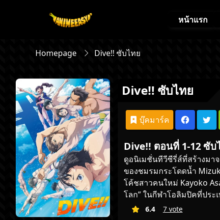
หน้าแรก
Homepage
Dive!! ซับไทย
Dive!! ซับไทย
บุ๊คมาร์ค
Dive!! ตอนที่ 1-12 ซั
ดูอนิเมชั่น
ทีวีซีรี่ส์ที่สร้
ของชมรมกระโดดน้ำ Mizuki D
โค้ชสาวคนใหม่ Kayoko Asa
โลก” ในกีฬาโอลิมปิคที่ประเท
6.4
7 vote