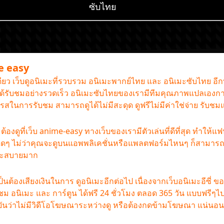
ซับไทย
me easy
เดียว เว็บดูอนิเมะที่รวบรวม อนิเมะพากย์ไทย และ อนิเมะซับไทย อี
านได้รับชมอย่างรวดเร็ว อนิเมะซับไทยของเรามีทีมคุณภาพแปลเองกา
รรถรสในการรับชม สามารถดูได้ไม่มีสะดุด ดูฟรีไม่มีค่าใช่จ่าย รับช
องดูที่เว็บ anime-easy ทางเว็บของเรามีตัวเล่นที่ดีที่สุด ทำให้แ
ใดๆ ไม่ว่าคุณจะดูบนแอพพลิเคชั่นหรือแพลตฟอร์มไหนๆ ก็สามารถดู
และสบายมาก
ป็นต้องเสียงเงินในการ ดูอนิเมะอีกต่อไป เนื่องจากเว็บอนิเมะอีซี่ ข
้รับชม อนิเมะ และ การ์ตูน ได้ฟรี 24 ชั่วโมง ตลอด 365 วัน แบบฟ
ืนยันว่าไม่มีวิดีโอโฆษณาระหว่างดู หรือต้องกดข้ามโฆษณา แน่นอน