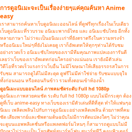
การดูอนิเมะจะเป็นเรื่องง่ายๆแค่คุณค้นหา Anime
easy
เราสามารถค้นหาเว็บดูอนิเมะออนไลน์ ที่ดูฟรีทุกเรื่องในเว็บเดียว
เว็บดูอนิเมะที่รวบรวม อนิเมะพากย์ไทย และ อนิเมะซับไทย อีกทั้ง
หลายภาษา ไม่ว่าจะเป็นอนิเมะเก่าที่ยังตราตรึงในความทรงจำ
หรืออนิเมะใหม่ๆที่ยังไม่เคยดู เราก็อัพเดทให้ทุกๆท่านได้รับชม
อย่างรวดเร็ว อนิเมะซับไทยของเรามีทีมคุณภาพแปลเองการันตี
เลยว่าเว็บของเราอัพเดทก่อนใครอย่างแน่นอน เรายังมีตัวเล่น
วิดีโอที่รวดเร็วแรงกว่าเว็บอื่น ไม่มีโฆษณาให้เสียอรรถรสในการ
รับชม สามารถดูได้ไม่มีสะดุด ดูฟรีไม่มีค่าใช่จ่าย รับชมแบบจุใจ
ทั้งก่อนนอน หรือตอนกินข้าว รวมทั้งตอนเข้าห้องน้ำ
ดูอนิเมะแบบออนไลน์ ภาพคมชัดระดับ Full hd 1080p
ดูอนิเมะภาพสวยคมชัด ระดับ full hd 1080p แบบไม่มีกระตุก ต้อง
ดูที่เว็บ anime-easy ทางเว็บของเรามีตัวเล่นที่ดีที่สุด ทำให้แฟนๆอ
นิเมะ เพลิดเพลินไปกับการดูอนิเมะอย่างเพลิดเพลิน ด้วยภาพที่คม
ชัด เสียงพากย์และซัพตามต้นฉบับไม่มีการดัดแปลงใดๆ ไม่ว่าคุณ
จะดูบนแอพพลิเคชั่นหรือแพลตฟอร์มไหนๆ ก็สามารถดูแบบไม่มี
ปัญหาไม่ว่าจะเป็น โทรศัพท์สมาร์ทโฟน สมาร์ททีวี คอมพิวเตอร์