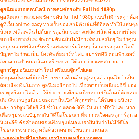
ทั้งก่อนนอน หรือตอนกินข้าว รวมทั้งตอนเข้าห้องน้ำ
ดูอนิเมะแบบออนไลน์ ภาพคมชัดระดับ Full hd 1080p
ดูอนิเมะภาพสวยคมชัด ระดับ full hd 1080p แบบไม่มีกระตุก ต้อง
ดูที่เว็บ anime-easy ทางเว็บของเรามีตัวเล่นที่ดีที่สุด ทำให้แฟนๆอ
นิเมะ เพลิดเพลินไปกับการดูอนิเมะอย่างเพลิดเพลิน ด้วยภาพที่คม
ชัด เสียงพากย์และซัพตามต้นฉบับไม่มีการดัดแปลงใดๆ ไม่ว่าคุณ
จะดูบนแอพพลิเคชั่นหรือแพลตฟอร์มไหนๆ ก็สามารถดูแบบไม่มี
ปัญหาไม่ว่าจะเป็น โทรศัพท์สมาร์ทโฟน สมาร์ททีวี คอมพิวเตอร์
ก็สามารถรับชมอนิเมะฟรี ของเราได้แบบง่ายและสบายมาก
ดูการ์ตูน อนิเมะ เก่า ใหม่ ฟรีแบบจุ๊กๆไปเลย
ถ้าคุณเป็นคนที่มีค่าใช้จ่ายรายเดือนอื่นๆสูงอยู่แล้ว คุณไม่จำเป็น
ต้องเสียงเงินในการ ดูอนิเมะอีกต่อไป เนื่องจากเว็บอนิเมะอีซี่ ของ
เราดูฟรีแบบไม่มี ค่าใช้จ่าย รายเดือน หรือระบบพรีเมี่ยมที่ต้องค่อย
เติมเงิน เว็บดูอนิเมะของเรานั้นเปิดให้ทุกๆท่าน ได้รับชม อนิเมะ
และ การ์ตูน ได้ฟรี 24 ชั่วโมง ตลอด 365 วัน แบบฟรีๆไปเลย หาก
เพื่อนๆประสบปัญหากับ วิดีโอโฆษณา ที่มากวนใจตอนดูการ์ตูน อ
นิเมะอีซี่ คือคำตอบของเพื่อนๆแน่นอน เรายืนยันว่าไม่มีวิดีโอ
โฆษณาระหว่างดู หรือต้องกดข้ามโฆษณา แน่นอน
แพลตฟอร์มที่มีการ์ตูน เรามีครบทุกเรื่อง ทุกตอน