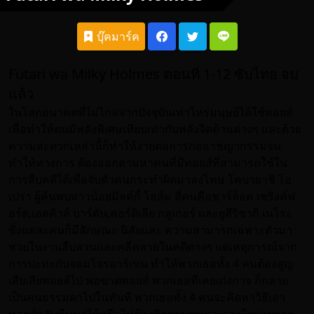
บุ๊คมาร์ค
Futari wa Milky Holmes ตอนที่ 1-12 ซับไทย จบ
แล้ว
ในโลกอนาคตที่ไม่ไกลจากปัจจุบันเท่าไหร่มนุษย์ได้ใช้ทอยส์
เพื่อทำให้ตนมีพลังพิเศษเทียบเท่ากับพลังจิตด้านต่างๆ และด้วย
ความสะดวกเหล่านี้ก็ทำให้ง่ายต่อการก่ออาชญากรรมจน
ทำให้ทางการ ต้องออกตามหาคนที่มีทอยส์ที่สามารถใช้ใน
การสืบคดีได้เพื่อจับตัวคนกระทำผิดมาลงโทษ โคบายาชิ โอ
เปร่า ผู้ค้นพบสาวน้อยมิลค์กี้ โฮล์ม สี่คนคือชาร์ล็อค เชริงค์ฟ
อร์ด,เอลคิวล์ บาร์ตัน,คอร์ดิเลีย กลูเกอร์ และยูสึริซากิ เนโระ
ซึ่งแต่ละคนก็มีลักษณะ นิสัยและ ความสามารถเฉพาะตัวมา
ช่วยในงานสืบสวนและคลี่คลายในคดีต่างๆ แต่เหตุการณ์จาก
การปะทะกับจอมโจรอาร์เซน ทำให้พวกเธอทั้ง 4 คนต้องสูญ
เสียเสียทอยส์ไป พอขาดทอยส์ พวกเธอที่เคยเก่งกาจ ก็กลาย
เป็นคนธรรมดาไปในทันที พวกเธอทั้ง 4 คนจะคิดหาวิธีเอา