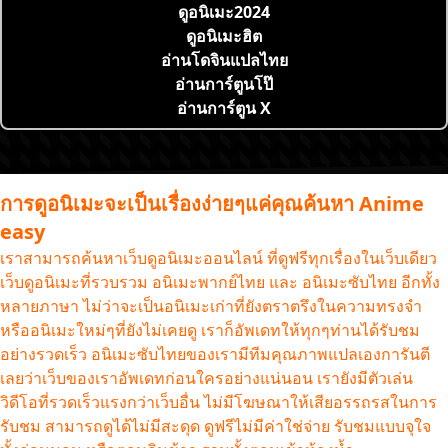
ดูอนิเมะ2024
ดูอนิเมะฮิต
อ่านโดจินแปลไทย
อ่านการ์ตูนโป๊
อ่านการ์ตูน X
การดูอนิเมะจะเป็นเรื่องง่ายๆแค่คุณค้นหา Anime
easy
เราสามารถค้นหาเว็บดูอนิเมะออนไลน์ ที่ดูฟรีทุกเรื่องในเว็บเดียว
เว็บดูอนิเมะที่รวบรวม อนิเมะพากย์ไทย และ อนิเมะซับไทย อีกทั้ง
หลายภาษา ไม่ว่าจะเป็นอนิเมะเก่าที่ยังตราตรึงในความทรงจำ
หรืออนิเมะใหม่ๆที่ยังไม่เคยดู เราก็อัพเดทให้ทุกๆท่านได้รับชม
อย่างรวดเร็ว อนิเมะซับไทยของเรามีทีมคุณภาพแปลเองการันตี
เลยว่าเว็บของเราอัพเดทก่อนใครอย่างแน่นอน เรายังมีตัวเล่น
วิดีโอที่รวดเร็วแรงกว่าเว็บอื่น ไม่มีโฆษณาให้เสียอรรถรสในการ
รับชม สามารถดูได้ไม่มีสะดุด ดูฟรีไม่มีค่าใช่จ่าย รับชมแบบจุใจ