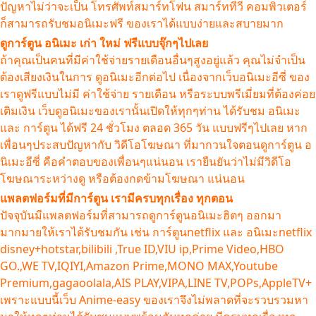
ปัญหาไม่ว่าจะเป็น โทรศัพท์สมาร์ทโฟน สมาร์ททีวี คอมพิวเตอร์
ก็สามารถรับชมอนิเมะฟรี ของเราได้แบบง่ายและสบายมาก
ดูการ์ตูน อนิเมะ เก่า ใหม่ ฟรีแบบจุ๊กๆไปเลย
ถ้าคุณเป็นคนที่มีค่าใช้จ่ายรายเดือนอื่นๆสูงอยู่แล้ว คุณไม่จำเป็น
ต้องเสียงเงินในการ ดูอนิเมะอีกต่อไป เนื่องจากเว็บอนิเมะอีซี่ ของ
เราดูฟรีแบบไม่มี ค่าใช้จ่าย รายเดือน หรือระบบพรีเมี่ยมที่ต้องค่อย
เติมเงิน เว็บดูอนิเมะของเรานั้นเปิดให้ทุกๆท่าน ได้รับชม อนิเมะ
และ การ์ตูน ได้ฟรี 24 ชั่วโมง ตลอด 365 วัน แบบฟรีๆไปเลย หาก
เพื่อนๆประสบปัญหากับ วิดีโอโฆษณา ที่มากวนใจตอนดูการ์ตูน อ
นิเมะอีซี่ คือคำตอบของเพื่อนๆแน่นอน เรายืนยันว่าไม่มีวิดีโอ
โฆษณาระหว่างดู หรือต้องกดข้ามโฆษณา แน่นอน
แพลตฟอร์มที่มีการ์ตูน เรามีครบทุกเรื่อง ทุกตอน
ปัจจุบันมีแพลตฟอร์มที่สามารถดูการ์ตูนอนิเมะฮิตๆ ออกมา
มากมายให้เราได้รับชมกัน เช่น การ์ตูนnetflix และ อนิเมะnetflix
disney+hotstar,bilibili ,True ID,VIU ip,Prime Video,HBO
GO.,WE TV,IQIYI,Amazon Prime,MONO MAX,Youtube
Premium,gagaoolala,AIS PLAY,VIPA,LINE TV,POPs,AppleTV+
เพราะแบบนี้เว็บ Anime-easy ของเราจึงไม่พลาดที่จะรวบรวมหา