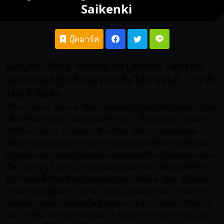
Saikenki
บุ๊คมาร์ค
Genjitsu Shugi Yuusha no Oukoku Saikenki
ยุทธศาสตร์กู้ชาติของราชามือใหม่ ตอนที่ 1-13 ซับ
ไทย ยังไม่จบ
เรื่องราวของ โซมะ คาสึยะ ชายหนุ่มผู้ถูกอัญเชิญไปยังต่างโลก
เพื่อเตรียมพบกับการผจญภัยครั้งใหม่… ที่ดูเหมือนจะไม่มีทาง
เกิดขึ้น… เพราะว่าหลังจากที่ คาสึยะ ได้ทำการเสนอแผน
พัฒนาเศรษฐกิจและการทหารของประเทศให้กับกษัตริย์ของ
ประเทศ แต่เขากลับถูกมอบตำแหน่งกษัตริย์มาให้แทนซะอย่าง
นั้น!? แล้วจู่ๆ ก็กลายมาเป็นคู่หมั้นของลูกสาวอดีตกษัตริย์ซะ
อีก!? และเพื่อที่จะฟื้นฟูประเทศกลับมาให้ได้ คาสึยะ จึงได้ออก
ตามหาบุคคลผู้มีความสามารถและอัจฉริยภาพมารวมตัวกัน
แล้วพวกเขาเหล่านั้นจะมีพลังและความสามารถอะไรกันบ้าง
และ คาสึยะ จะทำอย่างไรต่อไป เรื่องราวการบริหารประเทศ