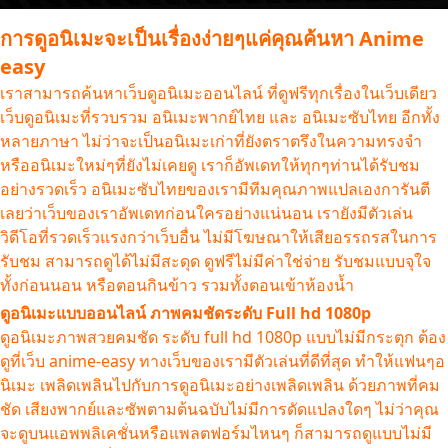
การดูอนิเมะจะเป็นเรื่องง่ายๆแค่คุณค้นหา Anime
easy
เราสามารถค้นหาเว็บดูอนิเมะออนไลน์ ที่ดูฟรีทุกเรื่องในเว็บเดียว
เว็บดูอนิเมะที่รวบรวม อนิเมะพากย์ไทย และ อนิเมะซับไทย อีกทั้ง
หลายภาษา ไม่ว่าจะเป็นอนิเมะเก่าที่ยังตราตรึงในความทรงจำ
หรืออนิเมะใหม่ๆที่ยังไม่เคยดู เราก็อัพเดทให้ทุกๆท่านได้รับชม
อย่างรวดเร็ว อนิเมะซับไทยของเรามีทีมคุณภาพแปลเองการันตี
เลยว่าเว็บของเราอัพเดทก่อนใครอย่างแน่นอน เรายังมีตัวเล่น
วิดีโอที่รวดเร็วแรงกว่าเว็บอื่น ไม่มีโฆษณาให้เสียอรรถรสในการ
รับชม สามารถดูได้ไม่มีสะดุด ดูฟรีไม่มีค่าใช่จ่าย รับชมแบบจุใจ
ทั้งก่อนนอน หรือตอนกินข้าว รวมทั้งตอนเข้าห้องน้ำ
ดูอนิเมะแบบออนไลน์ ภาพคมชัดระดับ Full hd 1080p
ดูอนิเมะภาพสวยคมชัด ระดับ full hd 1080p แบบไม่มีกระตุก ต้อง
ดูที่เว็บ anime-easy ทางเว็บของเรามีตัวเล่นที่ดีที่สุด ทำให้แฟนๆอ
นิเมะ เพลิดเพลินไปกับการดูอนิเมะอย่างเพลิดเพลิน ด้วยภาพที่คม
ชัด เสียงพากย์และซัพตามต้นฉบับไม่มีการดัดแปลงใดๆ ไม่ว่าคุณ
จะดูบนแอพพลิเคชั่นหรือแพลตฟอร์มไหนๆ ก็สามารถดูแบบไม่มี