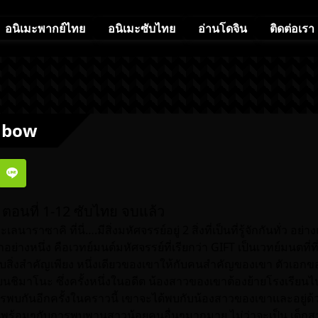
อนิเมะพากย์ไทย
อนิเมะซับไทย
อ่านโดจิน
ติดต่อเรา
inbow
 ตอนที่ 1-12 ซับไทย จบแล้ว
ะเลนาราซาคิ ที่นี่….มีสิ่งมหัศจรรย์อยู่ 2 สิ่งที่เป็นที่รู้จักกันทั่ว อย่า
่างหนึ่ง คือเวทย์มนต์มหัศจรรย์ที่เรียกว่า GIFT เป็นเวทย์มนตที่
อบสิ่งสำคัญเพียง หนึ่งเดียวของเขาให้กับคนสำคัญของเขา ตัวเอกข
ยนชิมาโนะ ซึ่งครั้งหนึ่งในอดีต น้องสาวของเขาต้องย้ายโรงเรียนไป
พบกันอีกครั้งในคราวนี้ เขาจะได้พบกับน้องสาวของเขาและอยู่ด้วยก
ึ้นพร้อมๆกับการพบพานสาวน้อยคนอื่นๆมากมาย ไม่ว่าจะเป็น เด็ก