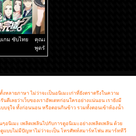
็จบเกม ซับไทย
คุณอาเรียโต๊ะข้างๆ
เกิดใหม่ทั้งทีก็เป็น
พูดรัสเซียหวานใส่ซะ
สไลม์ไปซะแล้ว ภ
หัวใจจะวาย ซับไทย
ซับไทย
กทั้งหลายภาษา ไม่ว่าจะเป็นอนิเมะเก่าที่ยังตราตรึงในความ
รันตีเลยว่าเว็บของเราอัพเดทก่อนใครอย่างแน่นอน เรายังมี
มแบบจุใจ ทั้งก่อนนอน หรือตอนกินข้าว รวมทั้งตอนเข้าห้องน้ำ
ฟนๆอนิเมะ เพลิดเพลินไปกับการดูอนิเมะอย่างเพลิดเพลิน ด้วย
แบบไม่มีปัญหาไม่ว่าจะเป็น โทรศัพท์สมาร์ทโฟน สมาร์ททีวี