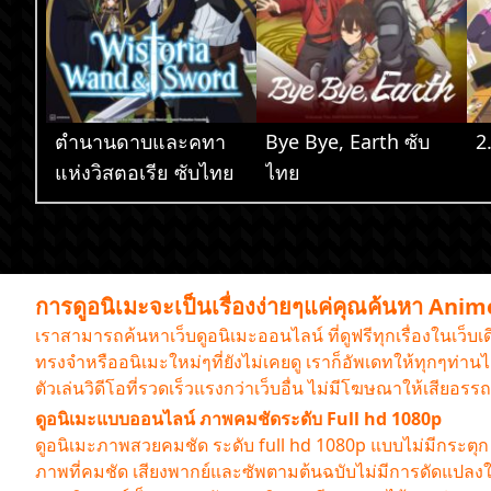
ตำนานดาบและคทา
Bye Bye, Earth ซับ
2
แห่งวิสตอเรีย ซับไทย
ไทย
การดูอนิเมะจะเป็นเรื่องง่ายๆแค่คุณค้นหา Ani
เราสามารถค้นหาเว็บดูอนิเมะออนไลน์ ที่ดูฟรีทุกเรื่องในเว็บ
ทรงจำหรืออนิเมะใหม่ๆที่ยังไม่เคยดู เราก็อัพเดทให้ทุกๆท่
ตัวเล่นวิดีโอที่รวดเร็วแรงกว่าเว็บอื่น ไม่มีโฆษณาให้เสียอ
ดูอนิเมะแบบออนไลน์ ภาพคมชัดระดับ Full hd 1080p
ดูอนิเมะภาพสวยคมชัด ระดับ full hd 1080p แบบไม่มีกระตุก ต้
ภาพที่คมชัด เสียงพากย์และซัพตามต้นฉบับไม่มีการดัดแปลง