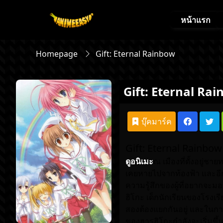
หน้าแรก
Homepage
Gift: Eternal Rainbow
Gift: Eternal Ra
บุ๊คมาร์ค
Gift: Eternal Rainbow
ดูอนิเมะ
ณ เมืองที่ตั้งอยู่ชายท
เคยหายไปจากท้องฟ้า และอีกอย
ความรู้สึกของผู้ที่อยากจะม
ฮิโกะ เด็กนักเรียนของโรงเรี
สองต้องแยกกันอยู่ และในการ
ของฮารุฮิโกะกำลังจะเริ่มข