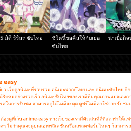
.5 มิติ ริริสะ ซับไทย
ชีวิตนี้ขอคืนให้กับเธอ
น่าเบื่อก
ซับไทย
me easy
เดียว เว็บดูอนิเมะที่รวบรวม อนิเมะพากย์ไทย และ อนิเมะซับไทย อี
านได้รับชมอย่างรวดเร็ว อนิเมะซับไทยของเรามีทีมคุณภาพแปลเองกา
รรถรสในการรับชม สามารถดูได้ไม่มีสะดุด ดูฟรีไม่มีค่าใช่จ่าย รับช
องดูที่เว็บ anime-easy ทางเว็บของเรามีตัวเล่นที่ดีที่สุด ทำให้แ
ใดๆ ไม่ว่าคุณจะดูบนแอพพลิเคชั่นหรือแพลตฟอร์มไหนๆ ก็สามารถดู