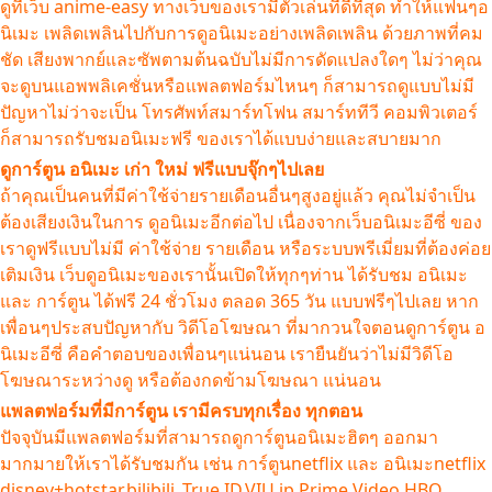
ดูที่เว็บ anime-easy ทางเว็บของเรามีตัวเล่นที่ดีที่สุด ทำให้แฟนๆอ
นิเมะ เพลิดเพลินไปกับการดูอนิเมะอย่างเพลิดเพลิน ด้วยภาพที่คม
ชัด เสียงพากย์และซัพตามต้นฉบับไม่มีการดัดแปลงใดๆ ไม่ว่าคุณ
จะดูบนแอพพลิเคชั่นหรือแพลตฟอร์มไหนๆ ก็สามารถดูแบบไม่มี
ปัญหาไม่ว่าจะเป็น โทรศัพท์สมาร์ทโฟน สมาร์ททีวี คอมพิวเตอร์
ก็สามารถรับชมอนิเมะฟรี ของเราได้แบบง่ายและสบายมาก
ดูการ์ตูน อนิเมะ เก่า ใหม่ ฟรีแบบจุ๊กๆไปเลย
ถ้าคุณเป็นคนที่มีค่าใช้จ่ายรายเดือนอื่นๆสูงอยู่แล้ว คุณไม่จำเป็น
ต้องเสียงเงินในการ ดูอนิเมะอีกต่อไป เนื่องจากเว็บอนิเมะอีซี่ ของ
เราดูฟรีแบบไม่มี ค่าใช้จ่าย รายเดือน หรือระบบพรีเมี่ยมที่ต้องค่อย
เติมเงิน เว็บดูอนิเมะของเรานั้นเปิดให้ทุกๆท่าน ได้รับชม อนิเมะ
และ การ์ตูน ได้ฟรี 24 ชั่วโมง ตลอด 365 วัน แบบฟรีๆไปเลย หาก
เพื่อนๆประสบปัญหากับ วิดีโอโฆษณา ที่มากวนใจตอนดูการ์ตูน อ
นิเมะอีซี่ คือคำตอบของเพื่อนๆแน่นอน เรายืนยันว่าไม่มีวิดีโอ
โฆษณาระหว่างดู หรือต้องกดข้ามโฆษณา แน่นอน
แพลตฟอร์มที่มีการ์ตูน เรามีครบทุกเรื่อง ทุกตอน
ปัจจุบันมีแพลตฟอร์มที่สามารถดูการ์ตูนอนิเมะฮิตๆ ออกมา
มากมายให้เราได้รับชมกัน เช่น การ์ตูนnetflix และ อนิเมะnetflix
disney+hotstar,bilibili ,True ID,VIU ip,Prime Video,HBO