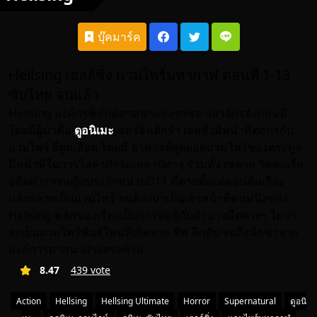
บุ๊คมาร์ค
Hellsing เฮลล์ซิ่ง แวมไพร์มหากาฬ ตอนที่ 1-13
ซับไทย จบแล้ว
Hellsing องค์กรพิทักษ์ศาสนาแห่งราชอาณาจักรอังกฤษมี
โดยมีผู้นำคือ
ดูอนิเมะ
เซอร์อินติกร้า เฮลซิ่งมีหน้าที่ต่อกรกับ
แวมไพร์ ผีดูดเลือด โดยมี อาคารด์สุดยอดแวมไพร์ของตระกูล
มีหน้าที่ในการไล่ล่ากำจัดเหล่าปิศาจ ร่วมทั้ง เซลาส วิคตอเรีย
อดีตตำรวจหญิงประจำหน่วยD11 ที่ตายตั้งแต่ตอนต้นเรื่อง
แล้วกลายเป็นแวมไพร์ จนต้องมาเป็นเจ้าหน้าที่คนหนึ่งของ
Hellsing หลักของเรื่องเป็นการต่อสู้กับอำนาจมืดต่างๆ ไม่ว่า
จะเป็นแวมไพร์พันธุ์ใหม่ที่เกิดจาก ชิพ ลึกลับ จนถึงนักฆ่าจาก
องค์การศาสนาฝ่ายตรงข้าม
8.47
439 vote
Action
Hellsing
Hellsing Ultimate
Horror
Supernatural
ดูอนิ