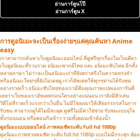
อ่านการ์ตูนโป๊
อ่านการ์ตูน X
การดูอนิเมะจะเป็นเรื่องง่ายๆแค่คุณค้นหา Anime
easy
เราสามารถค้นหาเว็บดูอนิเมะออนไลน์ ที่ดูฟรีทุกเรื่องในเว็บเดียว
เว็บดูอนิเมะที่รวบรวม อนิเมะพากย์ไทย และ อนิเมะซับไทย อีกทั้ง
หลายภาษา ไม่ว่าจะเป็นอนิเมะเก่าที่ยังตราตรึงในความทรงจำ
หรืออนิเมะใหม่ๆที่ยังไม่เคยดู เราก็อัพเดทให้ทุกๆท่านได้รับชม
อย่างรวดเร็ว อนิเมะซับไทยของเรามีทีมคุณภาพแปลเองการันตี
เลยว่าเว็บของเราอัพเดทก่อนใครอย่างแน่นอน เรายังมีตัวเล่น
วิดีโอที่รวดเร็วแรงกว่าเว็บอื่น ไม่มีโฆษณาให้เสียอรรถรสในการ
รับชม สามารถดูได้ไม่มีสะดุด ดูฟรีไม่มีค่าใช่จ่าย รับชมแบบจุใจ
ทั้งก่อนนอน หรือตอนกินข้าว รวมทั้งตอนเข้าห้องน้ำ
ดูอนิเมะแบบออนไลน์ ภาพคมชัดระดับ Full hd 1080p
ดูอนิเมะภาพสวยคมชัด ระดับ full hd 1080p แบบไม่มีกระตุก ต้อง