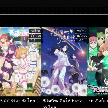
ซับไทย
ซับไทย
ยังไม่จบ
ยังไม่จบ
1-9
1-16
.5 มิติ ริริสะ ซับไทย
ชีวิตนี้ขอคืนให้กับเธอ
น่าเบื่อก
ซับไทย