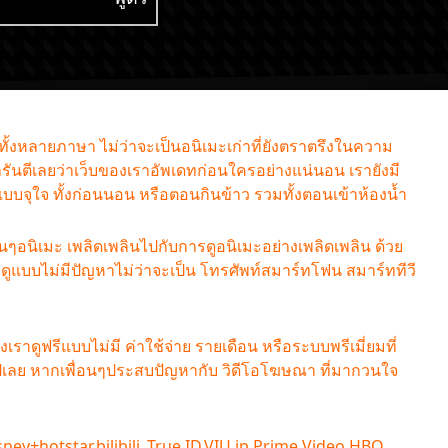
หัวใจจะวาย ซับไทย
ซับไทย
กทั้งหลายภาษา ไม่ว่าจะเป็นอนิเมะเก่าที่ยังตราตรึงในความ
รันตีเลยว่าเว็บของเราอัพเดทก่อนใครอย่างแน่นอน เรายังมี
มแบบจุใจ ทั้งก่อนนอน หรือตอนกินข้าว รวมทั้งตอนเข้าห้องน้ำ
ฟนๆอนิเมะ เพลิดเพลินไปกับการดูอนิเมะอย่างเพลิดเพลิน ด้วย
แบบไม่มีปัญหาไม่ว่าจะเป็น โทรศัพท์สมาร์ทโฟน สมาร์ททีวี
องเราดูฟรีแบบไม่มี ค่าใช้จ่าย รายเดือน หรือระบบพรีเมี่ยมที่
รีๆไปเลย หากเพื่อนๆประสบปัญหากับ วิดีโอโฆษณา ที่มากวนใจ
sney+hotstar,bilibili ,True ID,VIU ip,Prime Video,HBO