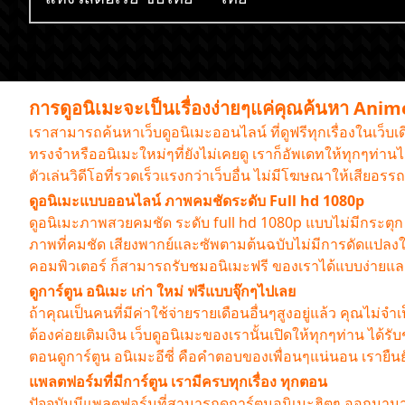
การดูอนิเมะจะเป็นเรื่องง่ายๆแค่คุณค้นหา Ani
เราสามารถค้นหาเว็บดูอนิเมะออนไลน์ ที่ดูฟรีทุกเรื่องในเว็บ
ทรงจำหรืออนิเมะใหม่ๆที่ยังไม่เคยดู เราก็อัพเดทให้ทุกๆท่
ตัวเล่นวิดีโอที่รวดเร็วแรงกว่าเว็บอื่น ไม่มีโฆษณาให้เสียอ
ดูอนิเมะแบบออนไลน์ ภาพคมชัดระดับ Full hd 1080p
ดูอนิเมะภาพสวยคมชัด ระดับ full hd 1080p แบบไม่มีกระตุก ต้
ภาพที่คมชัด เสียงพากย์และซัพตามต้นฉบับไม่มีการดัดแปลง
คอมพิวเตอร์ ก็สามารถรับชมอนิเมะฟรี ของเราได้แบบง่าย
ดูการ์ตูน อนิเมะ เก่า ใหม่ ฟรีแบบจุ๊กๆไปเลย
ถ้าคุณเป็นคนที่มีค่าใช้จ่ายรายเดือนอื่นๆสูงอยู่แล้ว คุณไม่จำเ
ต้องค่อยเติมเงิน เว็บดูอนิเมะของเรานั้นเปิดให้ทุกๆท่าน ได
ตอนดูการ์ตูน อนิเมะอีซี่ คือคำตอบของเพื่อนๆแน่นอน เราย
แพลตฟอร์มที่มีการ์ตูน เรามีครบทุกเรื่อง ทุกตอน
ปัจจุบันมีแพลตฟอร์มที่สามารถดูการ์ตูนอนิเมะฮิตๆ ออกมามาก