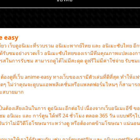
me easy
เดียว เว็บดูอนิเมะที่รวบรวม อนิเมะพากย์ไทย และ อนิเมะซับไทย อี
านได้รับชมอย่างรวดเร็ว อนิเมะซับไทยของเรามีทีมคุณภาพแปลเองกา
รรถรสในการรับชม สามารถดูได้ไม่มีสะดุด ดูฟรีไม่มีค่าใช่จ่าย รับช
องดูที่เว็บ anime-easy ทางเว็บของเรามีตัวเล่นที่ดีที่สุด ทำให้แ
ใดๆ ไม่ว่าคุณจะดูบนแอพพลิเคชั่นหรือแพลตฟอร์มไหนๆ ก็สามารถดู
และสบายมาก
ป็นต้องเสียงเงินในการ ดูอนิเมะอีกต่อไป เนื่องจากเว็บอนิเมะอีซี่ ข
้รับชม อนิเมะ และ การ์ตูน ได้ฟรี 24 ชั่วโมง ตลอด 365 วัน แบบฟ
ืนยันว่าไม่มีวิดีโอโฆษณาระหว่างดู หรือต้องกดข้ามโฆษณา แน่นอน
มายให้เราได้รับชมกัน เช่น การ์ตูนnetflix และ อนิเมะnetflix di