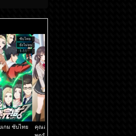
ซับไทย
ซับไทย
ยังไม่จบ
ยังไม่จบ
1-11
1-9
็จบเกม ซับไทย
คุณอาเรียโต๊ะข้างๆ
เกิดใหม่ทั้งทีก็เป็น
พูดรัสเซียหวานใส่ซะ
สไลม์ไปซะแล้ว ภ