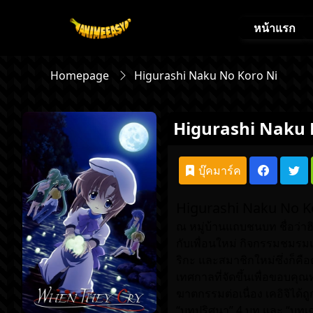
หน้าแรก
Homepage
Higurashi Naku No Koro Ni
Higurashi Naku 
บุ๊คมาร์ค
Higurashi Naku No Ko
ณ หมู่บ้านแถบชนบท ชื่อว่าฮ
กับเพื่อนใหม่ กิจกรรมชมรม
ริกะ และสมาชิกใหม่ซึ่งก็คือ
เทศกาลที่จัดขึ้นเพื่อขอบคุณ
ฆาตกรรมต่อเนื่อง เคอิจิได้ถู
“บทปริศนา” 4 บท และ “บทเฉ