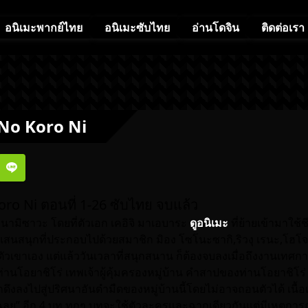
อนิเมะพากย์ไทย
อนิเมะซับไทย
อ่านโดจิน
ติดต่อเรา
No Koro Ni
ro Ni ตอนที่ 1-26 ซับไทย จบแล้ว
ินามิซาวะ โดยที่ตัวเอก เคอิจิ มาเอบาระ
ดูอนิเมะ
ที่ย้ายเข้ามาใช้ช
แสนสนุกที่ประกอบไปด้วยสมาชิก มิอง โซโนะซากิ,ริวงุ เรนะ,โฮโจ
ตัวเขาเอง แต่แล้ววันเวลาที่สนุกสนาน ก็ต้องจบลงเมื่อถึงงานเทศกา
ท่านโอยาชิโร่ เทพเจ้าผู้คุ้มครองหมู่บ้าน คำสาปของท่านโอยาชิโร่ 
กดึงลงไปสู่ปริศนาอันดำมืดของหมู่บ้านนี้โดยไม่อาจถอนตัวได้ เนื้อเ
ลย” อีก 4 บท ทุกๆ บทจะใช้ตัวละครและฉากเดียวกันแต่มีเหตุการ