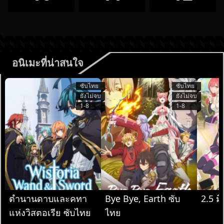
อนิเมะที่น่าสนใจ
ซับไทย
ซับไทย
ยังไม่จบ
ยังไม่จบ
1-8
1-8
ตำนานดาบและคทา
Bye Bye, Earth ซับ
2.5 มิ
แห่งวิสตอเรีย ซับไทย
ไทย