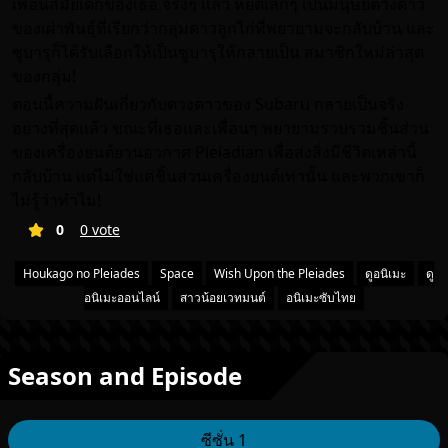
เพื่อนสมัยเด็กของเธอ จริงๆ แล้ว หยดเล็กๆ เป็นมนุษย์ต่างดาว
ของเผ่าพันธุ์ที่เรียกว่ากลุ่มดาวลูกไก่ที่พยายามจะกลับบ้าน และ
ซูบารุก็ได้รับเลือกให้เป็นซูบารุให้กลายเป็น สมาชิกใหม่ล่าสุด
ของกลุ่ม!
ตอนนี้ความฝันเกี่ยวกับดวงดาวของ Subaru กลายเป็นจริง
อย่างที่สุดแล้ว ขณะที่เธอและเพื่อนๆ พยายามรวบรวมชิ้นส่วน
ของเครื่องยนต์ยานอวกาศ Pleiadian เพื่อส่งสิ่งมีชีวิตเหล่านี้
กลับบ้าน แต่ไม่ใช่แค่ชิ้นส่วนเครื่องยนต์เท่านั้น และพวกเขาก็
ไม่รู้ว่าทำไม!
0
0 vote
Houkago no Pleiades
Space
Wish Upon the Pleiades
ดูอนิเมะ
ดู
อนิเมะออนไลน์
สาวน้อยเวทมนต์
อนิเมะซับไทย
Season and Episode
ซีซั่น 1