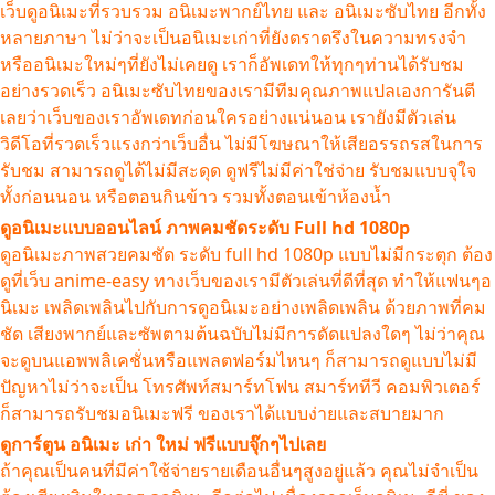
เว็บดูอนิเมะที่รวบรวม อนิเมะพากย์ไทย และ อนิเมะซับไทย อีกทั้ง
หลายภาษา ไม่ว่าจะเป็นอนิเมะเก่าที่ยังตราตรึงในความทรงจำ
หรืออนิเมะใหม่ๆที่ยังไม่เคยดู เราก็อัพเดทให้ทุกๆท่านได้รับชม
อย่างรวดเร็ว อนิเมะซับไทยของเรามีทีมคุณภาพแปลเองการันตี
เลยว่าเว็บของเราอัพเดทก่อนใครอย่างแน่นอน เรายังมีตัวเล่น
วิดีโอที่รวดเร็วแรงกว่าเว็บอื่น ไม่มีโฆษณาให้เสียอรรถรสในการ
รับชม สามารถดูได้ไม่มีสะดุด ดูฟรีไม่มีค่าใช่จ่าย รับชมแบบจุใจ
ทั้งก่อนนอน หรือตอนกินข้าว รวมทั้งตอนเข้าห้องน้ำ
ดูอนิเมะแบบออนไลน์ ภาพคมชัดระดับ Full hd 1080p
ดูอนิเมะภาพสวยคมชัด ระดับ full hd 1080p แบบไม่มีกระตุก ต้อง
ดูที่เว็บ anime-easy ทางเว็บของเรามีตัวเล่นที่ดีที่สุด ทำให้แฟนๆอ
นิเมะ เพลิดเพลินไปกับการดูอนิเมะอย่างเพลิดเพลิน ด้วยภาพที่คม
ชัด เสียงพากย์และซัพตามต้นฉบับไม่มีการดัดแปลงใดๆ ไม่ว่าคุณ
จะดูบนแอพพลิเคชั่นหรือแพลตฟอร์มไหนๆ ก็สามารถดูแบบไม่มี
ปัญหาไม่ว่าจะเป็น โทรศัพท์สมาร์ทโฟน สมาร์ททีวี คอมพิวเตอร์
ก็สามารถรับชมอนิเมะฟรี ของเราได้แบบง่ายและสบายมาก
ดูการ์ตูน อนิเมะ เก่า ใหม่ ฟรีแบบจุ๊กๆไปเลย
ถ้าคุณเป็นคนที่มีค่าใช้จ่ายรายเดือนอื่นๆสูงอยู่แล้ว คุณไม่จำเป็น