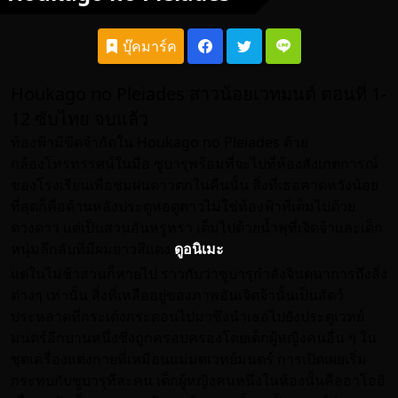
บุ๊คมาร์ค
Houkago no Pleiades สาวน้อยเวทมนต์ ตอนที่ 1-
12 ซับไทย จบแล้ว
ท้องฟ้ามีขีดจำกัดใน Houkago no Pleiades ด้วย
กล้องโทรทรรศน์ในมือ ซูบารุพร้อมที่จะไปที่ห้องสังเกตการณ์
ของโรงเรียนเพื่อชมฝนดาวตกในคืนนั้น สิ่งที่เธอคาดหวังน้อย
ที่สุดก็คือด้านหลังประตูหอดูดาวไม่ใช่ท้องฟ้าที่เต็มไปด้วย
ดวงดาว แต่เป็นสวนอันหรูหรา เต็มไปด้วยน้ำพุที่เจิดจ้าและเด็ก
หนุ่มลึกลับที่มีผมยาวสีแดง
ดูอนิเมะ
แต่ในไม่ช้าสวนก็หายไป ราวกับว่าซูบารุกำลังจินตนาการถึงสิ่ง
ต่างๆ เท่านั้น สิ่งที่เหลืออยู่ของภาพอันเจิดจ้านั้นเป็นสัตว์
ประหลาดที่กระเด้งกระดอนไปมาซึ่งนำเธอไปยังประตูเวทย์
มนตร์อีกบานหนึ่งซึ่งถูกครอบครองโดยเด็กผู้หญิงคนอื่น ๆ ใน
ชุดเครื่องแต่งกายที่เหมือนแม่มดเวทย์มนตร์ การเปิดเผยเริ่ม
กระทบกับซูบารุทีละคน เด็กผู้หญิงคนหนึ่งในห้องนั้นคืออาโออิ