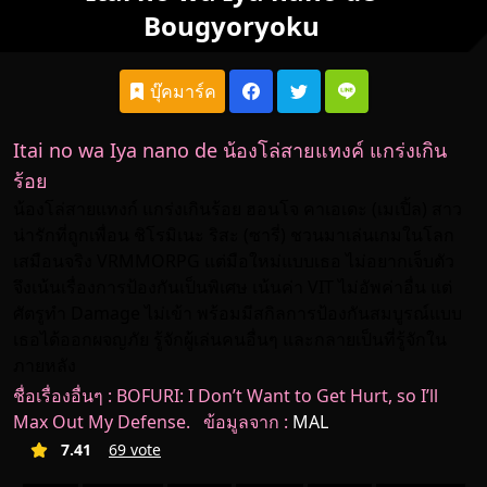
Bougyoryoku
บุ๊คมาร์ค
Itai no wa Iya nano de น้องโล่สายแทงค์ แกร่งเกิน
ร้อย
น้องโล่สายแทงก์ แกร่งเกินร้อย ฮอนโจ คาเอเดะ (เมเปิ้ล) สาว
น่ารักที่ถูกเพื่อน ชิโรมิเนะ ริสะ (ซารี่) ชวนมาเล่นเกมในโลก
เสมือนจริง VRMMORPG แต่มือใหม่แบบเธอ ไม่อยากเจ็บตัว
จึงเน้นเรื่องการป้องกันเป็นพิเศษ เน้นค่า VIT ไม่อัพค่าอื่น แต่
ศัตรูทำ Damage ไม่เข้า พร้อมมีสกิลการป้องกันสมบูรณ์แบบ
เธอได้ออกผจญภัย รู้จักผู้เล่นคนอื่นๆ และกลายเป็นที่รู้จักใน
ภายหลัง
ชื่อเรื่องอื่นๆ : BOFURI: I Don’t Want to Get Hurt, so I’ll
Max Out My Defense. ข้อมูลจาก :
MAL
7.41
69 vote