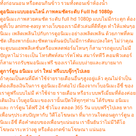
ทั้งก่อนนอน หรือตอนกินข้าว รวมทั้งตอนเข้าห้องน้ำ
ดูอนิเมะแบบออนไลน์ ภาพคมชัดระดับ Full hd 1080p
ดูอนิเมะภาพสวยคมชัด ระดับ full hd 1080p แบบไม่มีกระตุก ต้อง
ดูที่เว็บ anime-easy ทางเว็บของเรามีตัวเล่นที่ดีที่สุด ทำให้แฟนๆอ
นิเมะ เพลิดเพลินไปกับการดูอนิเมะอย่างเพลิดเพลิน ด้วยภาพที่คม
ชัด เสียงพากย์และซัพตามต้นฉบับไม่มีการดัดแปลงใดๆ ไม่ว่าคุณ
จะดูบนแอพพลิเคชั่นหรือแพลตฟอร์มไหนๆ ก็สามารถดูแบบไม่มี
ปัญหาไม่ว่าจะเป็น โทรศัพท์สมาร์ทโฟน สมาร์ททีวี คอมพิวเตอร์
ก็สามารถรับชมอนิเมะฟรี ของเราได้แบบง่ายและสบายมาก
ดูการ์ตูน อนิเมะ เก่า ใหม่ ฟรีแบบจุ๊กๆไปเลย
ถ้าคุณเป็นคนที่มีค่าใช้จ่ายรายเดือนอื่นๆสูงอยู่แล้ว คุณไม่จำเป็น
ต้องเสียงเงินในการ ดูอนิเมะอีกต่อไป เนื่องจากเว็บอนิเมะอีซี่ ของ
เราดูฟรีแบบไม่มี ค่าใช้จ่าย รายเดือน หรือระบบพรีเมี่ยมที่ต้องค่อย
เติมเงิน เว็บดูอนิเมะของเรานั้นเปิดให้ทุกๆท่าน ได้รับชม อนิเมะ
และ การ์ตูน ได้ฟรี 24 ชั่วโมง ตลอด 365 วัน แบบฟรีๆไปเลย หาก
เพื่อนๆประสบปัญหากับ วิดีโอโฆษณา ที่มากวนใจตอนดูการ์ตูน อ
นิเมะอีซี่ คือคำตอบของเพื่อนๆแน่นอน เรายืนยันว่าไม่มีวิดีโอ
โฆษณาระหว่างดู หรือต้องกดข้ามโฆษณา แน่นอน