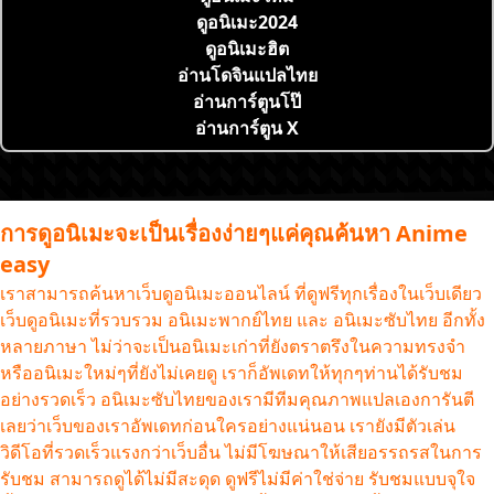
ดูอนิเมะ2024
ดูอนิเมะฮิต
อ่านโดจินแปลไทย
อ่านการ์ตูนโป๊
อ่านการ์ตูน X
การดูอนิเมะจะเป็นเรื่องง่ายๆแค่คุณค้นหา Anime
easy
เราสามารถค้นหาเว็บดูอนิเมะออนไลน์ ที่ดูฟรีทุกเรื่องในเว็บเดียว
เว็บดูอนิเมะที่รวบรวม อนิเมะพากย์ไทย และ อนิเมะซับไทย อีกทั้ง
หลายภาษา ไม่ว่าจะเป็นอนิเมะเก่าที่ยังตราตรึงในความทรงจำ
หรืออนิเมะใหม่ๆที่ยังไม่เคยดู เราก็อัพเดทให้ทุกๆท่านได้รับชม
อย่างรวดเร็ว อนิเมะซับไทยของเรามีทีมคุณภาพแปลเองการันตี
เลยว่าเว็บของเราอัพเดทก่อนใครอย่างแน่นอน เรายังมีตัวเล่น
วิดีโอที่รวดเร็วแรงกว่าเว็บอื่น ไม่มีโฆษณาให้เสียอรรถรสในการ
รับชม สามารถดูได้ไม่มีสะดุด ดูฟรีไม่มีค่าใช่จ่าย รับชมแบบจุใจ