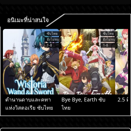
อนิเมะที่น่าสนใจ
ซับไทย
ซับไทย
ยังไม่จบ
ยังไม่จบ
1-8
1-8
ตำนานดาบและคทา
Bye Bye, Earth ซับ
2.5 มิ
แห่งวิสตอเรีย ซับไทย
ไทย