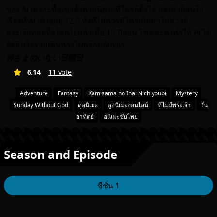
ของ Ai เพราะชื่อเขาตั้งตามนิยายที่ใครก็ตั้งได้ แต่เขาก็สนใจ
เรื่องที่ Ai เพิ่งอายุ 12 ปี ทั้งที่ไม่ควรมีใครเกิดมาในช่วงที่
พระเจ้าทอดทิ้งโลกไปแล้วเมื่อ 15 ปีก่อน โชคชะตาทำให้ Ai ได้
ตัดสินใจร่วมเดินทางไปพร้อมกับเขา
神さまのいない日曜日
6.14
11 vote
Adventure
Fantasy
Kamisama no Inai Nichiyoubi
Mystery
Sunday Without God
ดูอนิเมะ
ดูอนิเมะออนไลน์
ที่ไม่มีพระเจ้า
วัน
อาทิตย์
อนิเมะซับไทย
Season and Episode
ซีซั่น 1