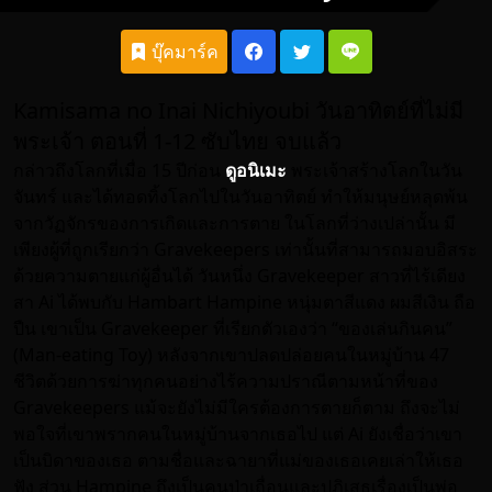
บุ๊คมาร์ค
Kamisama no Inai Nichiyoubi วันอาทิตย์ที่ไม่มี
พระเจ้า ตอนที่ 1-12 ซับไทย จบแล้ว
กล่าวถึงโลกที่เมื่อ 15 ปีก่อน
ดูอนิเมะ
พระเจ้าสร้างโลกในวัน
จันทร์ และได้ทอดทิ้งโลกไปในวันอาทิตย์ ทำให้มนุษย์หลุดพ้น
จากวัฏจักรของการเกิดและการตาย ในโลกที่ว่างเปล่านั้น มี
เพียงผู้ที่ถูกเรียกว่า Gravekeepers เท่านั้นที่สามารถมอบอิสระ
ด้วยความตายแก่ผู้อื่นได้ วันหนึ่ง Gravekeeper สาวที่ไร้เดียง
สา Ai ได้พบกับ Hambart Hampine หนุ่มตาสีแดง ผมสีเงิน ถือ
ปืน เขาเป็น Gravekeeper ที่เรียกตัวเองว่า “ของเล่นกินคน”
(Man-eating Toy) หลังจากเขาปลดปล่อยคนในหมู่บ้าน 47
ชีวิตด้วยการฆ่าทุกคนอย่างไร้ความปราณีตามหน้าที่ของ
Gravekeepers แม้จะยังไม่มีใครต้องการตายก็ตาม ถึงจะไม่
พอใจที่เขาพรากคนในหมู่บ้านจากเธอไป แต่ Ai ยังเชื่อว่าเขา
เป็นบิดาของเธอ ตามชื่อและฉายาที่แม่ของเธอเคยเล่าให้เธอ
ฟัง ส่วน Hampine ถึงเป็นคนป่าเถื่อนและปฏิเสธเรื่องเป็นพ่อ