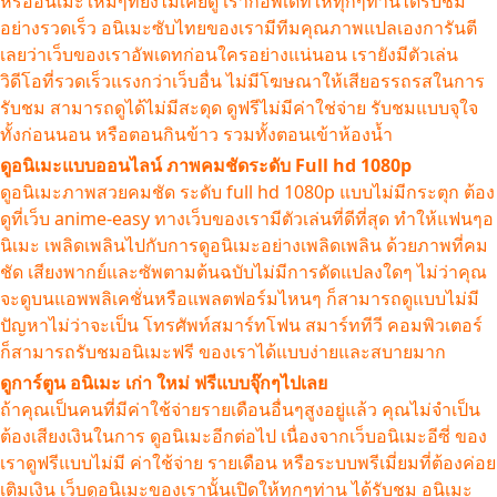
หรืออนิเมะใหม่ๆที่ยังไม่เคยดู เราก็อัพเดทให้ทุกๆท่านได้รับชม
อย่างรวดเร็ว อนิเมะซับไทยของเรามีทีมคุณภาพแปลเองการันตี
เลยว่าเว็บของเราอัพเดทก่อนใครอย่างแน่นอน เรายังมีตัวเล่น
วิดีโอที่รวดเร็วแรงกว่าเว็บอื่น ไม่มีโฆษณาให้เสียอรรถรสในการ
รับชม สามารถดูได้ไม่มีสะดุด ดูฟรีไม่มีค่าใช่จ่าย รับชมแบบจุใจ
ทั้งก่อนนอน หรือตอนกินข้าว รวมทั้งตอนเข้าห้องน้ำ
ดูอนิเมะแบบออนไลน์ ภาพคมชัดระดับ Full hd 1080p
ดูอนิเมะภาพสวยคมชัด ระดับ full hd 1080p แบบไม่มีกระตุก ต้อง
ดูที่เว็บ anime-easy ทางเว็บของเรามีตัวเล่นที่ดีที่สุด ทำให้แฟนๆอ
นิเมะ เพลิดเพลินไปกับการดูอนิเมะอย่างเพลิดเพลิน ด้วยภาพที่คม
ชัด เสียงพากย์และซัพตามต้นฉบับไม่มีการดัดแปลงใดๆ ไม่ว่าคุณ
จะดูบนแอพพลิเคชั่นหรือแพลตฟอร์มไหนๆ ก็สามารถดูแบบไม่มี
ปัญหาไม่ว่าจะเป็น โทรศัพท์สมาร์ทโฟน สมาร์ททีวี คอมพิวเตอร์
ก็สามารถรับชมอนิเมะฟรี ของเราได้แบบง่ายและสบายมาก
ดูการ์ตูน อนิเมะ เก่า ใหม่ ฟรีแบบจุ๊กๆไปเลย
ถ้าคุณเป็นคนที่มีค่าใช้จ่ายรายเดือนอื่นๆสูงอยู่แล้ว คุณไม่จำเป็น
ต้องเสียงเงินในการ ดูอนิเมะอีกต่อไป เนื่องจากเว็บอนิเมะอีซี่ ของ
เราดูฟรีแบบไม่มี ค่าใช้จ่าย รายเดือน หรือระบบพรีเมี่ยมที่ต้องค่อย
เติมเงิน เว็บดูอนิเมะของเรานั้นเปิดให้ทุกๆท่าน ได้รับชม อนิเมะ