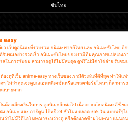
ซับไทย
me easy
เดียว เว็บดูอนิเมะที่รวบรวม อนิเมะพากย์ไทย และ อนิเมะซับไทย อี
านได้รับชมอย่างรวดเร็ว อนิเมะซับไทยของเรามีทีมคุณภาพแปลเองกา
รรถรสในการรับชม สามารถดูได้ไม่มีสะดุด ดูฟรีไม่มีค่าใช่จ่าย รับช
องดูที่เว็บ anime-easy ทางเว็บของเรามีตัวเล่นที่ดีที่สุด ทำให้แ
ใดๆ ไม่ว่าคุณจะดูบนแอพพลิเคชั่นหรือแพลตฟอร์มไหนๆ ก็สามารถดู
และสบายมาก
ป็นต้องเสียงเงินในการ ดูอนิเมะอีกต่อไป เนื่องจากเว็บอนิเมะอีซี่ ข
้รับชม อนิเมะ และ การ์ตูน ได้ฟรี 24 ชั่วโมง ตลอด 365 วัน แบบฟ
ืนยันว่าไม่มีวิดีโอโฆษณาระหว่างดู หรือต้องกดข้ามโฆษณา แน่นอน