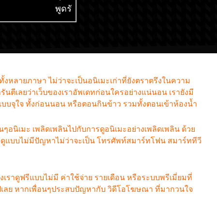
พูดรัสเซียหวานใส่ซะ
สไลม์ไปซะแล้ว ภ
หัวใจจะวาย ซับไทย
ซับไทย
กทั้งหลายภาษา ไม่ว่าจะเป็นอนิเมะเก่าที่ยังตราตรึงในความ
รันตีเลยว่าเว็บของเราอัพเดทก่อนใครอย่างแน่นอน เรายังมี
มแบบจุใจ ทั้งก่อนนอน หรือตอนกินข้าว รวมทั้งตอนเข้าห้องน้ำ
ฟนๆอนิเมะ เพลิดเพลินไปกับการดูอนิเมะอย่างเพลิดเพลิน ด้วย
แบบไม่มีปัญหาไม่ว่าจะเป็น โทรศัพท์สมาร์ทโฟน สมาร์ททีวี
องเราดูฟรีแบบไม่มี ค่าใช้จ่าย รายเดือน หรือระบบพรีเมี่ยมที่
รีๆไปเลย หากเพื่อนๆประสบปัญหากับ วิดีโอโฆษณา ที่มากวนใจ