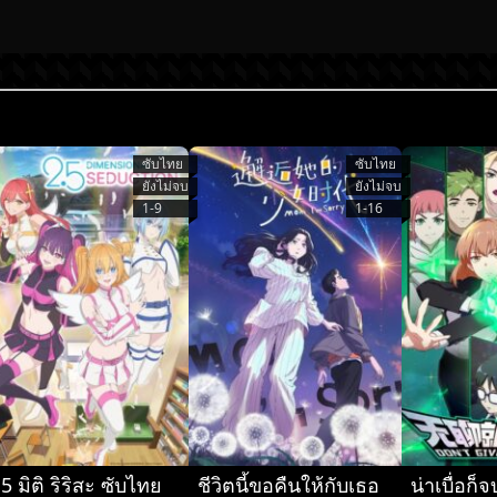
ซับไทย
ซับไทย
ยังไม่จบ
ยังไม่จบ
1-9
1-16
.5 มิติ ริริสะ ซับไทย
ชีวิตนี้ขอคืนให้กับเธอ
น่าเบื่อก