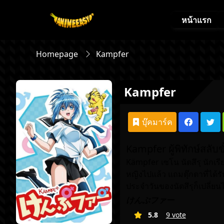
หน้าแรก
Homepage
Kampfer
Kampfer
บุ๊คมาร์ค
Kampfer ผู้พิทักษ์สลับ
Kämpfer เซโน นัตสึรุ นักเร
หญิงไปแล้ว แถมตุ๊กตาที่ได้ร
ประจำวันของนัตสึรุก็เปลี่ยนไ
けんぷファー
5.8
9 vote