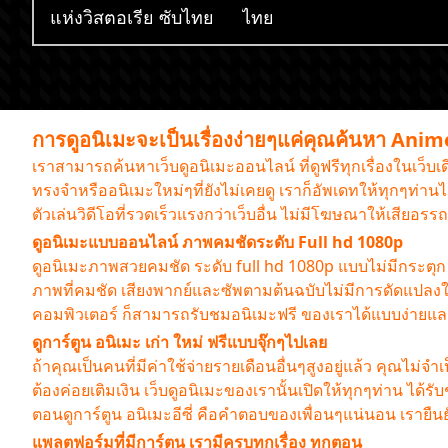
แห่งวิสตอเรีย ซับไทย
ไทย
การดูอนิเมะจะเป็นเรื่องง่ายๆแค่คุณค้นหา Ani
เราสามารถค้นหาเว็บดูอนิเมะออนไลน์ ที่ดูฟรีทุกเรื่องในเว็บ
ทรงจำหรืออนิเมะใหม่ๆที่ยังไม่เคยดู เราก็อัพเดทให้ทุกๆท่
ตัวเล่นวิดีโอที่รวดเร็วแรงกว่าเว็บอื่น ไม่มีโฆษณาให้เสียอ
ดูอนิเมะแบบออนไลน์ ภาพคมชัดระดับ Full hd 1080p
ดูอนิเมะภาพสวยคมชัด ระดับ full hd 1080p แบบไม่มีกระตุก ต้
ภาพที่คมชัด เสียงพากย์และซัพตามต้นฉบับไม่มีการดัดแปลง
คอมพิวเตอร์ ก็สามารถรับชมอนิเมะฟรี ของเราได้แบบง่าย
ดูการ์ตูน อนิเมะ เก่า ใหม่ ฟรีแบบจุ๊กๆไปเลย
ถ้าคุณเป็นคนที่มีค่าใช้จ่ายรายเดือนอื่นๆสูงอยู่แล้ว คุณไม่จำเ
ต้องค่อยเติมเงิน เว็บดูอนิเมะของเรานั้นเปิดให้ทุกๆท่าน ได
ตอนดูการ์ตูน อนิเมะอีซี่ คือคำตอบของเพื่อนๆแน่นอน เราย
แพลตฟอร์มที่มีการ์ตูน เรามีครบทุกเรื่อง ทุกตอน