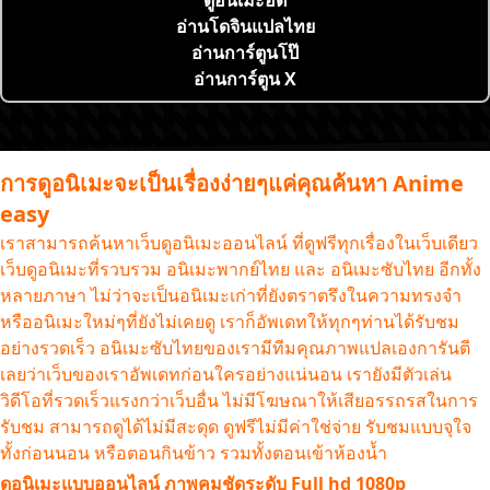
ดูอนิเมะฮิต
อ่านโดจินแปลไทย
อ่านการ์ตูนโป๊
อ่านการ์ตูน X
การดูอนิเมะจะเป็นเรื่องง่ายๆแค่คุณค้นหา Anime
easy
เราสามารถค้นหาเว็บดูอนิเมะออนไลน์ ที่ดูฟรีทุกเรื่องในเว็บเดียว
เว็บดูอนิเมะที่รวบรวม อนิเมะพากย์ไทย และ อนิเมะซับไทย อีกทั้ง
หลายภาษา ไม่ว่าจะเป็นอนิเมะเก่าที่ยังตราตรึงในความทรงจำ
หรืออนิเมะใหม่ๆที่ยังไม่เคยดู เราก็อัพเดทให้ทุกๆท่านได้รับชม
อย่างรวดเร็ว อนิเมะซับไทยของเรามีทีมคุณภาพแปลเองการันตี
เลยว่าเว็บของเราอัพเดทก่อนใครอย่างแน่นอน เรายังมีตัวเล่น
วิดีโอที่รวดเร็วแรงกว่าเว็บอื่น ไม่มีโฆษณาให้เสียอรรถรสในการ
รับชม สามารถดูได้ไม่มีสะดุด ดูฟรีไม่มีค่าใช่จ่าย รับชมแบบจุใจ
ทั้งก่อนนอน หรือตอนกินข้าว รวมทั้งตอนเข้าห้องน้ำ
ดูอนิเมะแบบออนไลน์ ภาพคมชัดระดับ Full hd 1080p