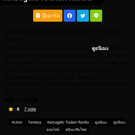
บุ๊คมาร์ค
Katsugeki Touken Ranbu ตอนที่ 1-13 ซับไทย
จบแล้ว
ปี 1863 เป็นยุคซามูไรป่วนกำลังจะถึงจุดจบ
ดูอนิเมะ
ญี่ปุ่นจะ
แยกระหว่าง Pro และฝ่ายต่อต้านโชกุนโชกุน ชะตากรรมของ
โลกจะถูกคุกคามโดยกองทัพของ revisionists ประวัติศาสตร์
ถูกส่งมาจากอนาคตเพื่อการเปลี่ยนแปลงหลักสูตรของ
ประวัติศาสตร์ เพื่อนำกองกำลังเหล่านี้ลงและปกป้อง
ประวัติศาสตร์จริง สองดาบนักรบวิญญาณที่เป็นดาบมาถึงชีวิต
โดย
活撃／刀剣乱舞
8
7 vote
Action
Fantasy
Katsugeki: Touken Ranbu
ดูอนิเมะ
ดูอนิเมะ
ออนไลน์
อนิเมะซับไทย