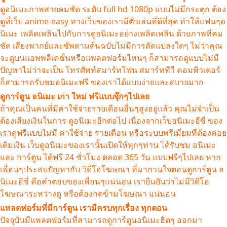
ดูอนิเมะภาพสวยคมชัด ระดับ full hd 1080p แบบไม่มีกระตุก ต้อง
ดูที่เว็บ anime-easy ทางเว็บของเรามีตัวเล่นที่ดีที่สุด ทำให้แฟนๆอ
นิเมะ เพลิดเพลินไปกับการดูอนิเมะอย่างเพลิดเพลิน ด้วยภาพที่คม
ชัด เสียงพากย์และซัพตามต้นฉบับไม่มีการดัดแปลงใดๆ ไม่ว่าคุณ
จะดูบนแอพพลิเคชั่นหรือแพลตฟอร์มไหนๆ ก็สามารถดูแบบไม่มี
ปัญหาไม่ว่าจะเป็น โทรศัพท์สมาร์ทโฟน สมาร์ททีวี คอมพิวเตอร์
ก็สามารถรับชมอนิเมะฟรี ของเราได้แบบง่ายและสบายมาก
ดูการ์ตูน อนิเมะ เก่า ใหม่ ฟรีแบบจุ๊กๆไปเลย
ถ้าคุณเป็นคนที่มีค่าใช้จ่ายรายเดือนอื่นๆสูงอยู่แล้ว คุณไม่จำเป็น
ต้องเสียงเงินในการ ดูอนิเมะอีกต่อไป เนื่องจากเว็บอนิเมะอีซี่ ของ
เราดูฟรีแบบไม่มี ค่าใช้จ่าย รายเดือน หรือระบบพรีเมี่ยมที่ต้องค่อย
เติมเงิน เว็บดูอนิเมะของเรานั้นเปิดให้ทุกๆท่าน ได้รับชม อนิเมะ
และ การ์ตูน ได้ฟรี 24 ชั่วโมง ตลอด 365 วัน แบบฟรีๆไปเลย หาก
เพื่อนๆประสบปัญหากับ วิดีโอโฆษณา ที่มากวนใจตอนดูการ์ตูน อ
นิเมะอีซี่ คือคำตอบของเพื่อนๆแน่นอน เรายืนยันว่าไม่มีวิดีโอ
โฆษณาระหว่างดู หรือต้องกดข้ามโฆษณา แน่นอน
แพลตฟอร์มที่มีการ์ตูน เรามีครบทุกเรื่อง ทุกตอน
ปัจจุบันมีแพลตฟอร์มที่สามารถดูการ์ตูนอนิเมะฮิตๆ ออกมา