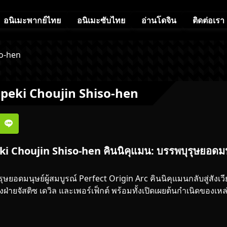
อนิเมะพากย์ไทย
อนิเมะซับไทย
อ่านโดจิน
ติดต่อเรา
o-hen
eki Chоujin Shiso-hen
Choujin Shiso-hen คินนิคุแมน: บรรพบุรุษยอดมนุษ
ุษยอดมนุษย์ผู้สมบูรณ์ Perfect Origin Arc คิน
นิ
คุแมนกลับสู่สังเวี
งฝ่ายจัสติซ เดวิล และเพอร์เฟ็กต์ พร้อมทั้งเปิดเผยต้นกำเนิดของเห