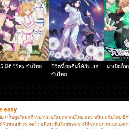
.5 มิติ ริริสะ ซับไทย
ชีวิตนี้ขอคืนให้กับเธอ
น่าเบื่อก
ซับไทย
me easy
เดียว เว็บดูอนิเมะที่รวบรวม อนิเมะพากย์ไทย และ อนิเมะซับไทย อี
านได้รับชมอย่างรวดเร็ว อนิเมะซับไทยของเรามีทีมคุณภาพแปลเองกา