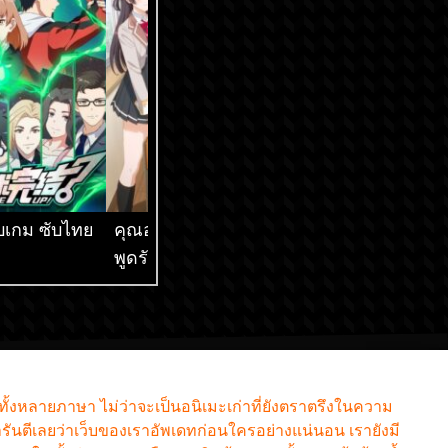
็จบเกม ซับไทย
คุณอาเรียโต๊ะข้างๆ
เกิดใหม่ทั้งทีก็เป็น
พูดรัสเซียหวานใส่ซะ
สไลม์ไปซะแล้ว ภ
หัวใจจะวาย ซับไทย
ซับไทย
กทั้งหลายภาษา ไม่ว่าจะเป็นอนิเมะเก่าที่ยังตราตรึงในความ
รันตีเลยว่าเว็บของเราอัพเดทก่อนใครอย่างแน่นอน เรายังมี