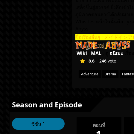
มาจากก้นบึ้งอาจเป็นอันตรายไ
เสด็จขึ้นสู่สวรรค์ ยิ่งลึกเข
ภูมิภาคตอนล่างได้กลับมาเ
Whistles หนึ่งในนั้นคือ Lyza
Abyss
ชื่อเรื่องอื่นๆ : メイ
Wiki
,
MAL
, ดู
อนิเมะ
เรื่อง
8.6
246 vote
Adventure
Drama
Fantas
Season and Episode
ซีซั่น 1
ตอนที่