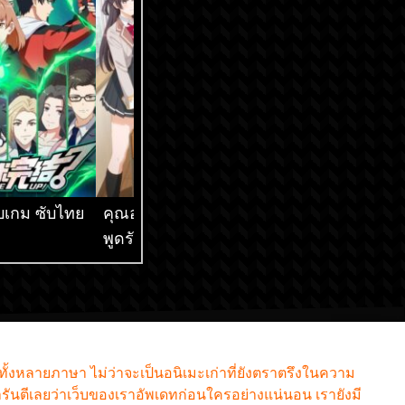
็จบเกม ซับไทย
คุณอาเรียโต๊ะข้างๆ
เกิดใหม่ทั้งทีก็เป็น
พูดรัสเซียหวานใส่ซะ
สไลม์ไปซะแล้ว ภ
หัวใจจะวาย ซับไทย
ซับไทย
กทั้งหลายภาษา ไม่ว่าจะเป็นอนิเมะเก่าที่ยังตราตรึงในความ
รันตีเลยว่าเว็บของเราอัพเดทก่อนใครอย่างแน่นอน เรายังมี