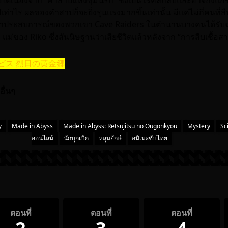
ด้เนื่องจาก “คำสาปแห่งขุมนรก” ซึ่งเป็นโรคลึกลับและอาจถึงแก่ชี
้าไปเท่าไร ผลของคำสาปก็จะยิ่งรุนแรงมากขึ้นเท่านั้น มีแค่ไม่กี่คนที่
ล่าประสบการณ์ของพวกเขา Cave Raiders ในตำนานบางคนได้รับฉ
 แม่ของ Riko ซึ่งสันนิษฐานว่าเสียชีวิตแล้วหลังจาก “การสืบเชื้อสา
ドインアビス 烈日の黄金郷
อื่นๆ
y
Made in Abyss
Made in Abyss: Retsujitsu no Ougonkyou
Mystery
Sci
ออนไลน์
นักบุกเบิก
หลุมยักษ์
อนิเมะซับไทย
ตอนที่
ตอนที่
ตอนที่