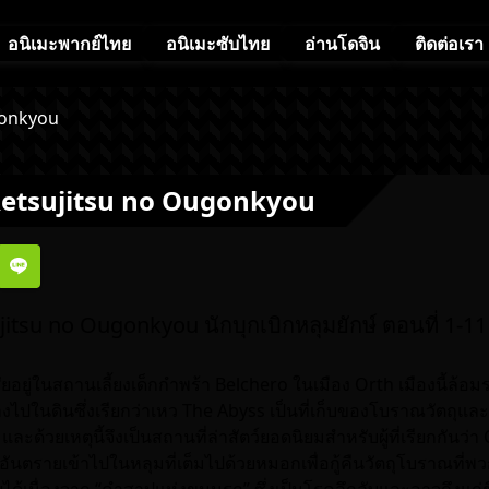
อนิเมะพากย์ไทย
อนิเมะซับไทย
อ่านโดจิน
ติดต่อเรา
gonkyou
Retsujitsu no Ougonkyou
itsu no Ougonkyou นักบุกเบิกหลุมยักษ์ ตอนที่ 1-11
ศัยอยู่ในสถานเลี้ยงเด็กกำพร้า Belchero ในเมือง Orth เมืองนี้ล้
ลงไปในดินซึ่งเรียกว่าเหว The Abyss เป็นที่เก็บของโบราณวัตถุ
้วยเหตุนี้จึงเป็นสถานที่ล่าสัตว์ยอดนิยมสำหรับผู้ที่เรียกกันว่า Ca
นตรายเข้าไปในหลุมที่เต็มไปด้วยหมอกเพื่อกู้คืนวัตถุโบราณที่พ