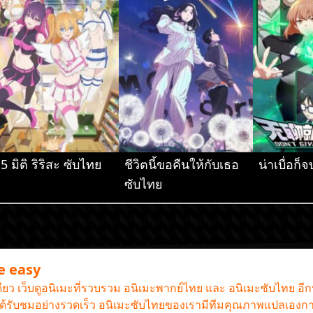
.5 มิติ ริริสะ ซับไทย
ชีวิตนี้ขอคืนให้กับเธอ
น่าเบื่อก
ซับไทย
me easy
เดียว เว็บดูอนิเมะที่รวบรวม อนิเมะพากย์ไทย และ อนิเมะซับไทย อี
านได้รับชมอย่างรวดเร็ว อนิเมะซับไทยของเรามีทีมคุณภาพแปลเองกา