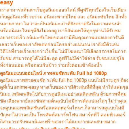
easy
เราสามารถค้นหาเว็บดูอนิเมะออนไลน์ ที่ดูฟรีทุกเรื่องในเว็บเดียว
เว็บดูอนิเมะที่รวบรวม อนิเมะพากย์ไทย และ อนิเมะซับไทย อีกทั้ง
หลายภาษา ไม่ว่าจะเป็นอนิเมะเก่าที่ยังตราตรึงในความทรงจำ
หรืออนิเมะใหม่ๆที่ยังไม่เคยดู เราก็อัพเดทให้ทุกๆท่านได้รับชม
อย่างรวดเร็ว อนิเมะซับไทยของเรามีทีมคุณภาพแปลเองการันตี
เลยว่าเว็บของเราอัพเดทก่อนใครอย่างแน่นอน เรายังมีตัวเล่น
วิดีโอที่รวดเร็วแรงกว่าเว็บอื่น ไม่มีโฆษณาให้เสียอรรถรสในการ
รับชม สามารถดูได้ไม่มีสะดุด ดูฟรีไม่มีค่าใช่จ่าย รับชมแบบจุใจ
ทั้งก่อนนอน หรือตอนกินข้าว รวมทั้งตอนเข้าห้องน้ำ
ดูอนิเมะแบบออนไลน์ ภาพคมชัดระดับ Full hd 1080p
ดูอนิเมะภาพสวยคมชัด ระดับ full hd 1080p แบบไม่มีกระตุก ต้อง
ดูที่เว็บ anime-easy ทางเว็บของเรามีตัวเล่นที่ดีที่สุด ทำให้แฟนๆอ
นิเมะ เพลิดเพลินไปกับการดูอนิเมะอย่างเพลิดเพลิน ด้วยภาพที่คม
ชัด เสียงพากย์และซัพตามต้นฉบับไม่มีการดัดแปลงใดๆ ไม่ว่าคุณ
จะดูบนแอพพลิเคชั่นหรือแพลตฟอร์มไหนๆ ก็สามารถดูแบบไม่มี
ปัญหาไม่ว่าจะเป็น โทรศัพท์สมาร์ทโฟน สมาร์ททีวี คอมพิวเตอร์
ก็สามารถรับชมอนิเมะฟรี ของเราได้แบบง่ายและสบายมาก