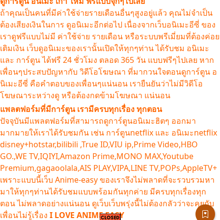
ดูการ์ตูน อนิเมะ เก่า ใหม่ ฟรีแบบจุ๊กๆไปเลย
ถ้าคุณเป็นคนที่มีค่าใช้จ่ายรายเดือนอื่นๆสูงอยู่แล้ว คุณไม่จำเป็น
ต้องเสียงเงินในการ ดูอนิเมะอีกต่อไป เนื่องจากเว็บอนิเมะอีซี่ ของ
เราดูฟรีแบบไม่มี ค่าใช้จ่าย รายเดือน หรือระบบพรีเมี่ยมที่ต้องค่อย
เติมเงิน เว็บดูอนิเมะของเรานั้นเปิดให้ทุกๆท่าน ได้รับชม อนิเมะ
และ การ์ตูน ได้ฟรี 24 ชั่วโมง ตลอด 365 วัน แบบฟรีๆไปเลย หาก
เพื่อนๆประสบปัญหากับ วิดีโอโฆษณา ที่มากวนใจตอนดูการ์ตูน อ
นิเมะอีซี่ คือคำตอบของเพื่อนๆแน่นอน เรายืนยันว่าไม่มีวิดีโอ
โฆษณาระหว่างดู หรือต้องกดข้ามโฆษณา แน่นอน
แพลตฟอร์มที่มีการ์ตูน เรามีครบทุกเรื่อง ทุกตอน
ปัจจุบันมีแพลตฟอร์มที่สามารถดูการ์ตูนอนิเมะฮิตๆ ออกมา
มากมายให้เราได้รับชมกัน เช่น การ์ตูนnetflix และ อนิเมะnetflix
disney+hotstar,bilibili ,True ID,VIU ip,Prime Video,HBO
GO.,WE TV,IQIYI,Amazon Prime,MONO MAX,Youtube
Premium,gagaoolala,AIS PLAY,VIPA,LINE TV,POPs,AppleTV+
เพราะแบบนี้เว็บ Anime-easy ของเราจึงไม่พลาดที่จะรวบรวมหา
มาให้ทุกๆท่านได้รับชมแบบพร้อมกันทุกค่าย มีครบทุกเรื่องทุก
ตอน ไม่พลาดอย่างแน่นอน ดูเว็บเว็บพรุ่งนี้ไม่ต้องกลัวว่าจะคุยกับ
เพื่อนไม่รู้เรื่อง
I LOVE ANIME EASY