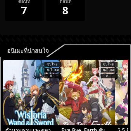
ตอนที่
ตอนที่
7
8
อนิเมะที่น่าสนใจ
ซับไทย
ซับไทย
ยังไม่จบ
ยังไม่จบ
1-8
1-8
ตำนานดาบและคทา
Bye Bye, Earth ซับ
2.5 มิ