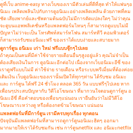
ดูที่เว็บ anime-easy ทางเว็บของเรามีตัวเล่นที่ดีที่สุด ทำให้แฟนๆอ
นิเมะ เพลิดเพลินไปกับการดูอนิเมะอย่างเพลิดเพลิน ด้วยภาพที่คม
ชัด เสียงพากย์และซัพตามต้นฉบับไม่มีการดัดแปลงใดๆ ไม่ว่าคุณ
จะดูบนแอพพลิเคชั่นหรือแพลตฟอร์มไหนๆ ก็สามารถดูแบบไม่มี
ปัญหาไม่ว่าจะเป็น โทรศัพท์สมาร์ทโฟน สมาร์ททีวี คอมพิวเตอร์
ก็สามารถรับชมอนิเมะฟรี ของเราได้แบบง่ายและสบายมาก
ดูการ์ตูน อนิเมะ เก่า ใหม่ ฟรีแบบจุ๊กๆไปเลย
ถ้าคุณเป็นคนที่มีค่าใช้จ่ายรายเดือนอื่นๆสูงอยู่แล้ว คุณไม่จำเป็น
ต้องเสียงเงินในการ ดูอนิเมะอีกต่อไป เนื่องจากเว็บอนิเมะอีซี่ ของ
เราดูฟรีแบบไม่มี ค่าใช้จ่าย รายเดือน หรือระบบพรีเมี่ยมที่ต้องค่อย
เติมเงิน เว็บดูอนิเมะของเรานั้นเปิดให้ทุกๆท่าน ได้รับชม อนิเมะ
และ การ์ตูน ได้ฟรี 24 ชั่วโมง ตลอด 365 วัน แบบฟรีๆไปเลย หาก
เพื่อนๆประสบปัญหากับ วิดีโอโฆษณา ที่มากวนใจตอนดูการ์ตูน อ
นิเมะอีซี่ คือคำตอบของเพื่อนๆแน่นอน เรายืนยันว่าไม่มีวิดีโอ
โฆษณาระหว่างดู หรือต้องกดข้ามโฆษณา แน่นอน
แพลตฟอร์มที่มีการ์ตูน เรามีครบทุกเรื่อง ทุกตอน
ปัจจุบันมีแพลตฟอร์มที่สามารถดูการ์ตูนอนิเมะฮิตๆ ออกมา
มากมายให้เราได้รับชมกัน เช่น การ์ตูนnetflix และ อนิเมะnetflix