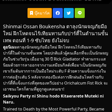
บุ๊คมาร์ค
Shinmai Ossan Boukensha ตาลุงนักผจญภัยมือ
ใหม่ ฝึกโหดจนไร้เทียมทานกับปาร์ตี้ในตำนานขั้น
เทพ ตอนที่ 1-9 ซับไทย ยังไม่จบ
ดูอนิเมะ
ตาลุงนักผจญภัยมือใหม่ ฝึกโหดจนไร้เทียมทานกับ
ปาร์ตี้ในตำนานขั้นเทพ
โดยปกติแล้ว
ผู้คน
เลือกที่จะเป็นนักผจญ
ภัยในช่วงวัยรุ่น เมื่ออายุ 30 ปี Rick Gladiator ทำตามกระแส
นิยมด้วยการลาออกจากงานเสมียนกิลด์เพื่อมาเป็นนักผจญภัย
เขาเริ่มต้นจากการเป็นมือใหม่ระดับ F ด้วยความแข็งแกร่งใน
การต่อสู้ระดับ S หลังจากสองปีแห่งการฝึกฝนอันโหดร้ายกับ
ปาร์ตี้ที่แข็งแกร่งที่สุดของทวีปอย่าง Orichalcum Fist Rick จะ
เอาชนะใครก็ตามที่ดูถูกดูแคลนเขา!
Saikyou Party ni Shinu hodo Kitaerarete Muteki ni
Naru.
Trained to Death by the Most Powerful Party, Became