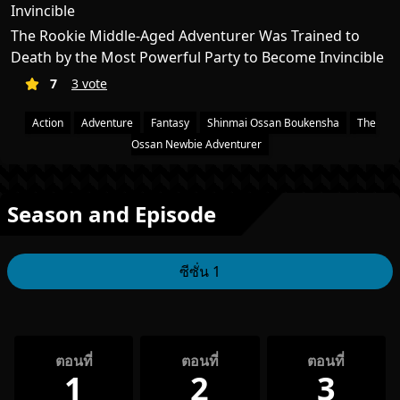
Invincible
The Rookie Middle-Aged Adventurer Was Trained to
Death by the Most Powerful Party to Become Invincible
7
3 vote
Action
Adventure
Fantasy
Shinmai Ossan Boukensha
The
Ossan Newbie Adventurer
Season and Episode
ซีซั่น 1
ตอนที่
ตอนที่
ตอนที่
1
2
3