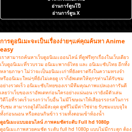
อ่านการ์ตูนโป๊
อ่านการ์ตูน X
การดูอนิเมะจะเป็นเรื่องง่ายๆแค่คุณค้นหา Anime
easy
เราสามารถค้นหาเว็บดูอนิเมะออนไลน์ ที่ดูฟรีทุกเรื่องในเว็บเดียว
เว็บดูอนิเมะที่รวบรวม อนิเมะพากย์ไทย และ อนิเมะซับไทย อีกทั้ง
หลายภาษา ไม่ว่าจะเป็นอนิเมะเก่าที่ยังตราตรึงในความทรงจำ
หรืออนิเมะใหม่ๆที่ยังไม่เคยดู เราก็อัพเดทให้ทุกๆท่านได้รับชม
อย่างรวดเร็ว อนิเมะซับไทยของเรามีทีมคุณภาพแปลเองการันตี
เลยว่าเว็บของเราอัพเดทก่อนใครอย่างแน่นอน เรายังมีตัวเล่น
วิดีโอที่รวดเร็วแรงกว่าเว็บอื่น ไม่มีโฆษณาให้เสียอรรถรสในการ
รับชม สามารถดูได้ไม่มีสะดุด ดูฟรีไม่มีค่าใช่จ่าย รับชมแบบจุใจ
ทั้งก่อนนอน หรือตอนกินข้าว รวมทั้งตอนเข้าห้องน้ำ
ดูอนิเมะแบบออนไลน์ ภาพคมชัดระดับ Full hd 1080p
ดูอนิเมะภาพสวยคมชัด ระดับ full hd 1080p แบบไม่มีกระตุก ต้อง