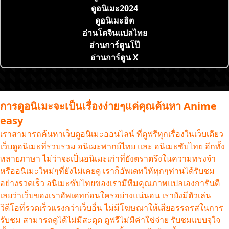
ดูอนิเมะ2024
ดูอนิเมะฮิต
อ่านโดจินแปลไทย
อ่านการ์ตูนโป๊
อ่านการ์ตูน X
การดูอนิเมะจะเป็นเรื่องง่ายๆแค่คุณค้นหา Anime
easy
เราสามารถค้นหาเว็บดูอนิเมะออนไลน์ ที่ดูฟรีทุกเรื่องในเว็บเดียว
เว็บดูอนิเมะที่รวบรวม อนิเมะพากย์ไทย และ อนิเมะซับไทย อีกทั้ง
หลายภาษา ไม่ว่าจะเป็นอนิเมะเก่าที่ยังตราตรึงในความทรงจำ
หรืออนิเมะใหม่ๆที่ยังไม่เคยดู เราก็อัพเดทให้ทุกๆท่านได้รับชม
อย่างรวดเร็ว อนิเมะซับไทยของเรามีทีมคุณภาพแปลเองการันตี
เลยว่าเว็บของเราอัพเดทก่อนใครอย่างแน่นอน เรายังมีตัวเล่น
วิดีโอที่รวดเร็วแรงกว่าเว็บอื่น ไม่มีโฆษณาให้เสียอรรถรสในการ
รับชม สามารถดูได้ไม่มีสะดุด ดูฟรีไม่มีค่าใช่จ่าย รับชมแบบจุใจ