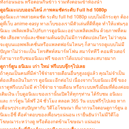
ทั้งก่อนนอน หรือตอนกินข้าว รวมทั้งตอนเข้าห้องน้ำ
ดูอนิเมะแบบออนไลน์ ภาพคมชัดระดับ Full hd 1080p
ดูอนิเมะภาพสวยคมชัด ระดับ full hd 1080p แบบไม่มีกระตุก ต้อง
ดูที่เว็บ anime-easy ทางเว็บของเรามีตัวเล่นที่ดีที่สุด ทำให้แฟนๆอ
นิเมะ เพลิดเพลินไปกับการดูอนิเมะอย่างเพลิดเพลิน ด้วยภาพที่คม
ชัด เสียงพากย์และซัพตามต้นฉบับไม่มีการดัดแปลงใดๆ ไม่ว่าคุณ
จะดูบนแอพพลิเคชั่นหรือแพลตฟอร์มไหนๆ ก็สามารถดูแบบไม่มี
ปัญหาไม่ว่าจะเป็น โทรศัพท์สมาร์ทโฟน สมาร์ททีวี คอมพิวเตอร์
ก็สามารถรับชมอนิเมะฟรี ของเราได้แบบง่ายและสบายมาก
ดูการ์ตูน อนิเมะ เก่า ใหม่ ฟรีแบบจุ๊กๆไปเลย
ถ้าคุณเป็นคนที่มีค่าใช้จ่ายรายเดือนอื่นๆสูงอยู่แล้ว คุณไม่จำเป็น
ต้องเสียงเงินในการ ดูอนิเมะอีกต่อไป เนื่องจากเว็บอนิเมะอีซี่ ของ
เราดูฟรีแบบไม่มี ค่าใช้จ่าย รายเดือน หรือระบบพรีเมี่ยมที่ต้องค่อย
เติมเงิน เว็บดูอนิเมะของเรานั้นเปิดให้ทุกๆท่าน ได้รับชม อนิเมะ
และ การ์ตูน ได้ฟรี 24 ชั่วโมง ตลอด 365 วัน แบบฟรีๆไปเลย หาก
เพื่อนๆประสบปัญหากับ วิดีโอโฆษณา ที่มากวนใจตอนดูการ์ตูน อ
นิเมะอีซี่ คือคำตอบของเพื่อนๆแน่นอน เรายืนยันว่าไม่มีวิดีโอ
โฆษณาระหว่างดู หรือต้องกดข้ามโฆษณา แน่นอน