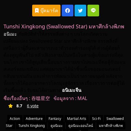
บุ๊คมาร์ค
Tunshi Xingkong (Swallowed Star) มหาศึกล้างพิภพ
อนิเมะ
ภัยพิบัติทำให้สรรพสิ่งต่าง ๆ บนโลกเกิดความ
เปลี่ยนแปลง Swallowed Star มหาศึกล้างพิภพ สรรพสิ่งที่
เหนือกว่าผู้อื่นจะสามารถเอาตัวรอดดำรงอยู่ได้ ส่วนผู้ด้อยก็
ต้องสูญพันธ์ไป หลัวเฟิงกลายเป็นหนึ่งในสามผู้แข็งแกร่งที่สุด
บนโลก เขาได้สูญเสียเนื้อบนร่างกายเขาไปขณะที่ต่อสู้กับมอน
สเตอร์จอมเขมือบ แต่ต่อมาเขาได้นำชิ้นเนื้อของมอนสเตอร์
กลับมาเช่นกัน และทำการพัฒนาเป็นร่างกายมนุษย์ หลังจาก
นั้นเขาก็ได้ออกจากดาวโลกมุ่งสู่จักรวาล เรื่องราวการต่อสู้ได้
เริ่มขึ้นแล้ว รับชมได้ผ่านทาง
อนิเมะจีน
ชื่อเรื่องอื่นๆ : 吞噬星空 ข้อมูลจาก :
MAL
8.7
6 vote
Action
Adventure
Fantasy
Martial Arts
Sci-Fi
Swallowed
Star
Tunshi Xingkong
ดูอนิเมะ
ดูอนิเมะออนไลน์
มหาศึกล้างพิภพ