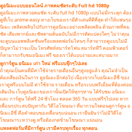
ดูอนิเมะแบบออนไลน์ ภาพคมชัดระดับ Full hd 1080p
ดูอนิเมะภาพสวยคมชัด ระดับ full hd 1080p แบบไม่มีกระตุก ต้อง
ดูที่เว็บ anime-easy ทางเว็บของเรามีตัวเล่นที่ดีที่สุด ทำให้แฟนๆอ
นิเมะ เพลิดเพลินไปกับการดูอนิเมะอย่างเพลิดเพลิน ด้วยภาพที่คม
ชัด เสียงพากย์และซัพตามต้นฉบับไม่มีการดัดแปลงใดๆ ไม่ว่าคุณ
จะดูบนแอพพลิเคชั่นหรือแพลตฟอร์มไหนๆ ก็สามารถดูแบบไม่มี
ปัญหาไม่ว่าจะเป็น โทรศัพท์สมาร์ทโฟน สมาร์ททีวี คอมพิวเตอร์
ก็สามารถรับชมอนิเมะฟรี ของเราได้แบบง่ายและสบายมาก
ดูการ์ตูน อนิเมะ เก่า ใหม่ ฟรีแบบจุ๊กๆไปเลย
ถ้าคุณเป็นคนที่มีค่าใช้จ่ายรายเดือนอื่นๆสูงอยู่แล้ว คุณไม่จำเป็น
ต้องเสียงเงินในการ ดูอนิเมะอีกต่อไป เนื่องจากเว็บอนิเมะอีซี่ ของ
เราดูฟรีแบบไม่มี ค่าใช้จ่าย รายเดือน หรือระบบพรีเมี่ยมที่ต้องค่อย
เติมเงิน เว็บดูอนิเมะของเรานั้นเปิดให้ทุกๆท่าน ได้รับชม อนิเมะ
และ การ์ตูน ได้ฟรี 24 ชั่วโมง ตลอด 365 วัน แบบฟรีๆไปเลย หาก
เพื่อนๆประสบปัญหากับ วิดีโอโฆษณา ที่มากวนใจตอนดูการ์ตูน อ
นิเมะอีซี่ คือคำตอบของเพื่อนๆแน่นอน เรายืนยันว่าไม่มีวิดีโอ
โฆษณาระหว่างดู หรือต้องกดข้ามโฆษณา แน่นอน
แพลตฟอร์มที่มีการ์ตูน เรามีครบทุกเรื่อง ทุกตอน