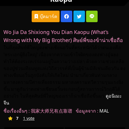
บุ๊คมาร์ค
Wo Jia Da Shixiong You Dian Kaopu (What’s
Wrong with My Big Brother) ศิษย์พี่ของข้าน่าเชื่อถือ
ในที่สุดศิษย์พี่ใหญ่ตงฟางเชียนอวิ๋นที่ตระหนักได้ว่าตนเองคือ
‘พระเอกผู้ยิ่งใหญ่’ เนื่องจากความเข้าใจผิดของตงฟางอู๋ฉยง
ทำให้ต้องระเหเร่ร่อนอยู่ในความว่างเปล่า ด้วยความช่วยเหลือ
ของปู่ซ่วนเทียนทูตแห่งวิถีสวรรค์ที่เป็นผู้ข้ามมิติเช่นเดียวกัน ตง
ฟางเชียนอวิ๋นถูกบังคับให้เกิดใหม่ นำมาเกี่ยวพันท่ามกลาง
มหาสงครามปีศาจเที่ยงธรรม มหาสงครามทวีความรุนแรงยิ่ง
ขึ้น มาดูกันว่าตงฟางเชียนอวิ๋นจะกอบกู้สถานการณ์วิกฤติได้
อย่างไร ในที่สุดศิษย์พี่ใหญ่ของเราก็น่าเชื่อถือขึ้นมา
ดูอนิเมะ
จีน
ชื่อเรื่องอื่นๆ : 我家大师兄有点靠谱 ข้อมูลจาก :
MAL
7
1 vote