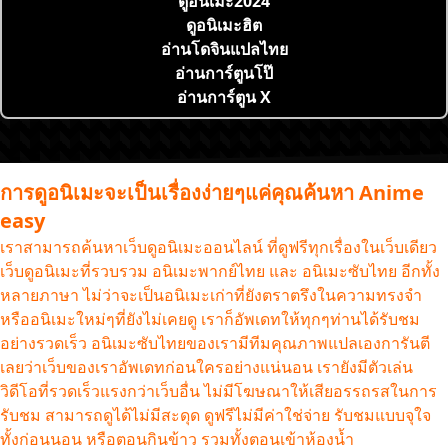
ดูอนิเมะ2024
ดูอนิเมะฮิต
อ่านโดจินแปลไทย
อ่านการ์ตูนโป๊
อ่านการ์ตูน X
การดูอนิเมะจะเป็นเรื่องง่ายๆแค่คุณค้นหา Anime
easy
เราสามารถค้นหาเว็บดูอนิเมะออนไลน์ ที่ดูฟรีทุกเรื่องในเว็บเดียว
เว็บดูอนิเมะที่รวบรวม อนิเมะพากย์ไทย และ อนิเมะซับไทย อีกทั้ง
หลายภาษา ไม่ว่าจะเป็นอนิเมะเก่าที่ยังตราตรึงในความทรงจำ
หรืออนิเมะใหม่ๆที่ยังไม่เคยดู เราก็อัพเดทให้ทุกๆท่านได้รับชม
อย่างรวดเร็ว อนิเมะซับไทยของเรามีทีมคุณภาพแปลเองการันตี
เลยว่าเว็บของเราอัพเดทก่อนใครอย่างแน่นอน เรายังมีตัวเล่น
วิดีโอที่รวดเร็วแรงกว่าเว็บอื่น ไม่มีโฆษณาให้เสียอรรถรสในการ
รับชม สามารถดูได้ไม่มีสะดุด ดูฟรีไม่มีค่าใช่จ่าย รับชมแบบจุใจ
ทั้งก่อนนอน หรือตอนกินข้าว รวมทั้งตอนเข้าห้องน้ำ