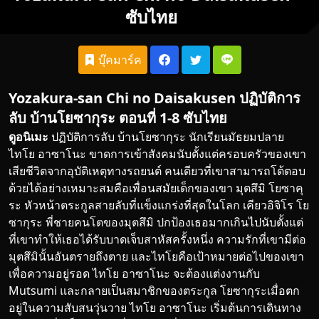
ซับไทย
บุ๊คมาร์ค
Yozakura-san Chi no Daisakusen ปฏิบัติการ
ลับ บ้านโยซากุระ ตอนที่ 1-8 ซับไทย
ดูอนิเมะ
ปฏิบัติการลับ บ้านโยซากุระ นักเรียนมัธยมปลาย
ไทโย อาซาโนะ ขาดการเข้า
สังคม
นับตั้งแต่ครอบครัวของเขา
เสียชีวิตจากอุบัติเหตุทางรถยนต์ คนเดียวที่เขาสามารถโต้ตอบ
ด้วยได้อย่างเหมาะสมคือเพื่อนสมัยเด็กของเขา มุตสึมิ โยซาคุ
ระ หัวหน้าตระกูลสายลับที่แข็งแกร่งที่สุดในโลก เคียวอิจิโร โย
ซากุระ พี่ชายคนโตของมุตสึมิ ปกป้องเธอมากเกินไปนับตั้งแต่
ที่เขาทำให้เธอได้รับบาดเจ็บสาหัสครั้งหนึ่ง ความรักที่เขามีต่อ
มุตสึมินั้นอันตรายถึงตาย และไทโยคือเป้าหมายต่อไปของเขา
เพื่อความอยู่รอด ไทโย อาซาโนะ จะต้องแต่งงานกับ
Mutsumi และกลายเป็นสมาชิกของตระกูล โยซากุระเมื่อตก
อยู่ในความสับสนวุ่นวาย ไทโย อาซาโนะ เริ่มต้นการเดินทาง