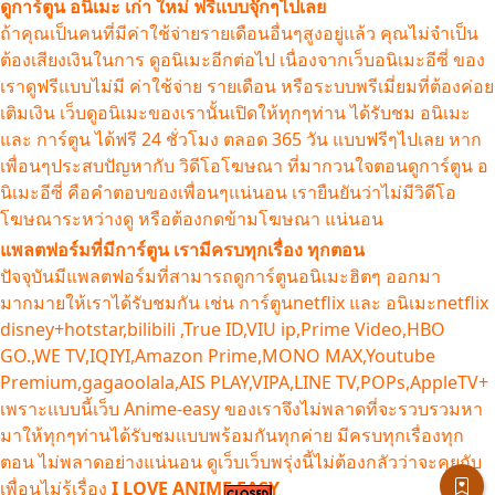
ดูการ์ตูน อนิเมะ เก่า ใหม่ ฟรีแบบจุ๊กๆไปเลย
ถ้าคุณเป็นคนที่มีค่าใช้จ่ายรายเดือนอื่นๆสูงอยู่แล้ว คุณไม่จำเป็น
ต้องเสียงเงินในการ ดูอนิเมะอีกต่อไป เนื่องจากเว็บอนิเมะอีซี่ ของ
เราดูฟรีแบบไม่มี ค่าใช้จ่าย รายเดือน หรือระบบพรีเมี่ยมที่ต้องค่อย
เติมเงิน เว็บดูอนิเมะของเรานั้นเปิดให้ทุกๆท่าน ได้รับชม อนิเมะ
และ การ์ตูน ได้ฟรี 24 ชั่วโมง ตลอด 365 วัน แบบฟรีๆไปเลย หาก
เพื่อนๆประสบปัญหากับ วิดีโอโฆษณา ที่มากวนใจตอนดูการ์ตูน อ
นิเมะอีซี่ คือคำตอบของเพื่อนๆแน่นอน เรายืนยันว่าไม่มีวิดีโอ
โฆษณาระหว่างดู หรือต้องกดข้ามโฆษณา แน่นอน
แพลตฟอร์มที่มีการ์ตูน เรามีครบทุกเรื่อง ทุกตอน
ปัจจุบันมีแพลตฟอร์มที่สามารถดูการ์ตูนอนิเมะฮิตๆ ออกมา
มากมายให้เราได้รับชมกัน เช่น การ์ตูนnetflix และ อนิเมะnetflix
disney+hotstar,bilibili ,True ID,VIU ip,Prime Video,HBO
GO.,WE TV,IQIYI,Amazon Prime,MONO MAX,Youtube
Premium,gagaoolala,AIS PLAY,VIPA,LINE TV,POPs,AppleTV+
เพราะแบบนี้เว็บ Anime-easy ของเราจึงไม่พลาดที่จะรวบรวมหา
มาให้ทุกๆท่านได้รับชมแบบพร้อมกันทุกค่าย มีครบทุกเรื่องทุก
ตอน ไม่พลาดอย่างแน่นอน ดูเว็บเว็บพรุ่งนี้ไม่ต้องกลัวว่าจะคุยกับ
เพื่อนไม่รู้เรื่อง
I LOVE ANIME EASY