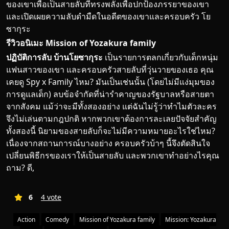
ของเขาเพื่อเป็นสายลับที่ทรงพลังเพื่อปกป้องภรรยาของเขา
และเปิดเผยความลับดำมืดในอดีตของเขาและครอบครัว โย
ซากุระ
รีวิวอนิเมะ Mission of Yozakura family
ปฏิบัติการลับ บ้านโยซากุระ
เป็นรายการตลกเกี่ยวกับเด็กหนุ่ม
แฟนสาวของเขา และครอบครัวสายลับที่วุ่นวายของเธอ คุณ
เคยดู Spy x Family ไหม? มันเป็นเช่นนั้น (โดยไม่มีแง่มุมของ
การดูแลเด็ก) ลบข้อจำกัดที่น่ารำคาญของรัฐบาลหรือสายตา
จากสังคม แม้ว่าจะมีทั้งสองอย่าง แต่ฉันไม่รู้ว่าทำไมตัวละคร
จึงไม่เล่นตามกฎปกติ หากพวกเขาต้องการละเลยปัจจัยสำคัญ
ทั้งสองนี้ นิยามของสายลับก็จะไม่มีความหมายอะไรใช่ไหม?
เนื่องจากสถานการณ์บางอย่าง ครอบครัวบ้าๆ นี้จึงตัดสินใจ
เปลี่ยนพิธีกรของเราให้เป็นสายลับ และพวกเขาทำอย่างไรคุณ
ถาม? ดี,
6
4 vote
Action
Comedy
Mission of Yozakura family
Mission: Yozakura