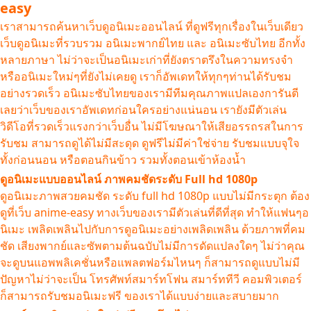
easy
เราสามารถค้นหาเว็บดูอนิเมะออนไลน์ ที่ดูฟรีทุกเรื่องในเว็บเดียว
เว็บดูอนิเมะที่รวบรวม อนิเมะพากย์ไทย และ อนิเมะซับไทย อีกทั้ง
หลายภาษา ไม่ว่าจะเป็นอนิเมะเก่าที่ยังตราตรึงในความทรงจำ
หรืออนิเมะใหม่ๆที่ยังไม่เคยดู เราก็อัพเดทให้ทุกๆท่านได้รับชม
อย่างรวดเร็ว อนิเมะซับไทยของเรามีทีมคุณภาพแปลเองการันตี
เลยว่าเว็บของเราอัพเดทก่อนใครอย่างแน่นอน เรายังมีตัวเล่น
วิดีโอที่รวดเร็วแรงกว่าเว็บอื่น ไม่มีโฆษณาให้เสียอรรถรสในการ
รับชม สามารถดูได้ไม่มีสะดุด ดูฟรีไม่มีค่าใช่จ่าย รับชมแบบจุใจ
ทั้งก่อนนอน หรือตอนกินข้าว รวมทั้งตอนเข้าห้องน้ำ
ดูอนิเมะแบบออนไลน์ ภาพคมชัดระดับ Full hd 1080p
ดูอนิเมะภาพสวยคมชัด ระดับ full hd 1080p แบบไม่มีกระตุก ต้อง
ดูที่เว็บ anime-easy ทางเว็บของเรามีตัวเล่นที่ดีที่สุด ทำให้แฟนๆอ
นิเมะ เพลิดเพลินไปกับการดูอนิเมะอย่างเพลิดเพลิน ด้วยภาพที่คม
ชัด เสียงพากย์และซัพตามต้นฉบับไม่มีการดัดแปลงใดๆ ไม่ว่าคุณ
จะดูบนแอพพลิเคชั่นหรือแพลตฟอร์มไหนๆ ก็สามารถดูแบบไม่มี
ปัญหาไม่ว่าจะเป็น โทรศัพท์สมาร์ทโฟน สมาร์ททีวี คอมพิวเตอร์
ก็สามารถรับชมอนิเมะฟรี ของเราได้แบบง่ายและสบายมาก