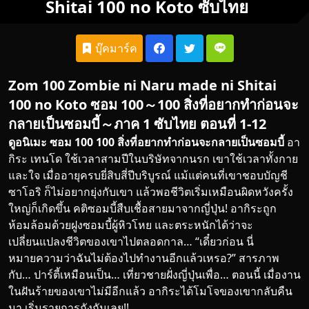
Shitai 100 no Koto ซับไทย
บุ๊คมาร์ค
Zom 100 Zombie ni Naru made ni Shitai
100 no Koto ซอม 100～100 สิ่งที่อยากทำก่อนจะ
กลายเป็นซอมบี้～ภาค 1 ซับไทย ตอนที่ 1-12
ดูอนิเมะ
ซอม 100 100 สิ่งที่อยากทำก่อนจะกลายเป็นซอมบี้
อา
กิระ เทนโด ใช้เวลาสามปีในบริษัทจากนรก เขาใช้เวลาทั้งกาย
และใจ เมื่ออายุครบยี่สิบสี่ปีบริบูรณ์ แม้แต่คนที่เขาชอบบัญชี
ซาโอริ ก็ไม่อยากยุ่งกับเขา แล้วพอชีวิตเริ่มเหมือนผิดหวังครั้ง
ใหญ่ก็เกิดขึ้น คติซอมบี้สืบเชื้อสายมาจากญี่ปุ่น! อากิระถูก
ห้อมล้อมด้วยฝูงซอมบี้ผู้หิวโหย และตระหนักได้ว่าจะ
เปลี่ยนแปลงชีวิตของเขาไปตลอดกาล… “เดี๋ยวก่อน นี่
หมายความว่าฉันไม่ต้องไปทำงานอีกแล้วเหรอ?” สารภาพ
กับ… ปาร์ตี้เหมือนเป็น… เที่ยวชายฝั่งญี่ปุ่นเพื่อ… ตอนนี้ เมื่องาน
ในฝันร้ายของเขาไม่มีอีกแล้ว อากิระได้โมโจของเขากลับคืน
มา เริ่มรายการถังกันเลย!!