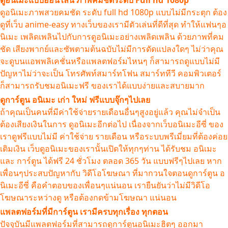
ดูอนิเมะแบบออนไลน์ ภาพคมชัดระดับ Full hd 1080p
ดูอนิเมะภาพสวยคมชัด ระดับ full hd 1080p แบบไม่มีกระตุก ต้อง
ดูที่เว็บ anime-easy ทางเว็บของเรามีตัวเล่นที่ดีที่สุด ทำให้แฟนๆอ
นิเมะ เพลิดเพลินไปกับการดูอนิเมะอย่างเพลิดเพลิน ด้วยภาพที่คม
ชัด เสียงพากย์และซัพตามต้นฉบับไม่มีการดัดแปลงใดๆ ไม่ว่าคุณ
จะดูบนแอพพลิเคชั่นหรือแพลตฟอร์มไหนๆ ก็สามารถดูแบบไม่มี
ปัญหาไม่ว่าจะเป็น โทรศัพท์สมาร์ทโฟน สมาร์ททีวี คอมพิวเตอร์
ก็สามารถรับชมอนิเมะฟรี ของเราได้แบบง่ายและสบายมาก
ดูการ์ตูน อนิเมะ เก่า ใหม่ ฟรีแบบจุ๊กๆไปเลย
ถ้าคุณเป็นคนที่มีค่าใช้จ่ายรายเดือนอื่นๆสูงอยู่แล้ว คุณไม่จำเป็น
ต้องเสียงเงินในการ ดูอนิเมะอีกต่อไป เนื่องจากเว็บอนิเมะอีซี่ ของ
เราดูฟรีแบบไม่มี ค่าใช้จ่าย รายเดือน หรือระบบพรีเมี่ยมที่ต้องค่อย
เติมเงิน เว็บดูอนิเมะของเรานั้นเปิดให้ทุกๆท่าน ได้รับชม อนิเมะ
และ การ์ตูน ได้ฟรี 24 ชั่วโมง ตลอด 365 วัน แบบฟรีๆไปเลย หาก
เพื่อนๆประสบปัญหากับ วิดีโอโฆษณา ที่มากวนใจตอนดูการ์ตูน อ
นิเมะอีซี่ คือคำตอบของเพื่อนๆแน่นอน เรายืนยันว่าไม่มีวิดีโอ
โฆษณาระหว่างดู หรือต้องกดข้ามโฆษณา แน่นอน
แพลตฟอร์มที่มีการ์ตูน เรามีครบทุกเรื่อง ทุกตอน
ปัจจุบันมีแพลตฟอร์มที่สามารถดูการ์ตูนอนิเมะฮิตๆ ออกมา