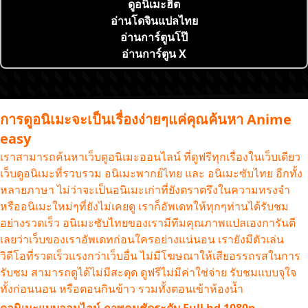
ดูอนิเมะฮิต
อ่านโดจินแปลไทย
อ่านการ์ตูนโป๊
อ่านการ์ตูน X
การดูอนิเมะจะเป็นเรื่องง่ายๆแค่คุณค้นหา Anime
easy
เราสามารถค้นหาเว็บดูอนิเมะออนไลน์ ที่ดูฟรีทุกเรื่องในเว็บเดียว
เว็บดูอนิเมะที่รวบรวม อนิเมะพากย์ไทย และ อนิเมะซับไทย อีกทั้ง
หลายภาษา ไม่ว่าจะเป็นอนิเมะเก่าที่ยังตราตรึงในความทรงจำ
หรืออนิเมะใหม่ๆที่ยังไม่เคยดู เราก็อัพเดทให้ทุกๆท่านได้รับชม
อย่างรวดเร็ว อนิเมะซับไทยของเรามีทีมคุณภาพแปลเองการันตี
เลยว่าเว็บของเราอัพเดทก่อนใครอย่างแน่นอน เรายังมีตัวเล่น
วิดีโอที่รวดเร็วแรงกว่าเว็บอื่น ไม่มีโฆษณาให้เสียอรรถรสในการ
รับชม สามารถดูได้ไม่มีสะดุด ดูฟรีไม่มีค่าใช่จ่าย รับชมแบบจุใจ
ทั้งก่อนนอน หรือตอนกินข้าว รวมทั้งตอนเข้าห้องน้ำ