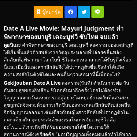
บุ๊คมาร์ค
Date A Live Movie: Mayuri Judgment คำ
พิพากษาของมายูริ เดอะมูฟวี่ ซับไทย จบแล้ว
ดูอนิเมะ
คำพิพากษาของมายูริ เดอะมูฟวี่ สงครามของเหล่าภูติ
ได้เริ่มขึ้นแล้วด้วยพลังจากวัตถุประหลายที่ปล่อยคลื่นพลัง
ลึกลับเพื่อพิพากษาโลกใบนี้ ชิโดและเหล่าสาวๆได้รับรู้ถึงเรื่อง
นี้และเมื่อนั้นเองสาวลึกลับจึงได้ปรากฎตัวขึ้น จึงทำให้เเกิด
ความสงสัยในตัวชิโดและคนอื่นๆว่าเธอมาที่นี้เพื่ออะไร?
Gekijouban Date A Live
สงคราม(วันที่) ดำเนินการต่อ วัน
อันสงบสุขของอิทสึกะ ชิโดกลับมาอีกครั้งโดยไม่ต้องช่วย
วิญญาณจากวันแห่งการต่อสู้อย่างไม่หยุดยั้ง แต่วันที่แสนสงบ
สุขถูกขัดจังหวะด้วยการเกิดขึ้นของทรงกลมลึกลับที่เปล่งคลื่น
จิตวิญญาณออกมาเช่นเดียวกับหญิงสาวลึกลับที่ปรากฏตัวใน
เวลาเดียวกัน จุดประสงค์ของเธอในการจับตาดูชิโดคือ
อะไร……? ภารกิจที่ได้รับมอบหมายให้ชิโดะภายใต้
สถานการณ์ตึงเครียด
คือ
“มอบวิญญาณทั้งหมดแล้วทำให้พวก