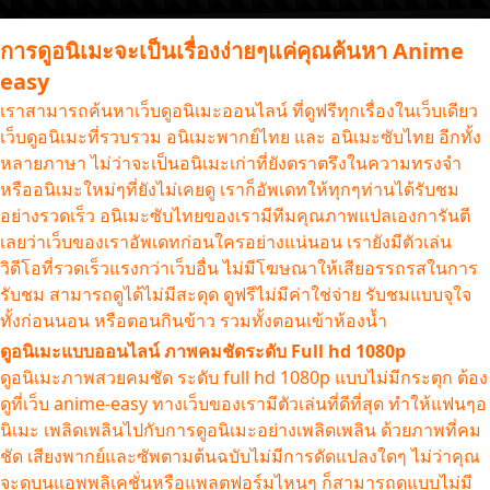
การดูอนิเมะจะเป็นเรื่องง่ายๆแค่คุณค้นหา Anime
easy
เราสามารถค้นหาเว็บดูอนิเมะออนไลน์ ที่ดูฟรีทุกเรื่องในเว็บเดียว
เว็บดูอนิเมะที่รวบรวม อนิเมะพากย์ไทย และ อนิเมะซับไทย อีกทั้ง
หลายภาษา ไม่ว่าจะเป็นอนิเมะเก่าที่ยังตราตรึงในความทรงจำ
หรืออนิเมะใหม่ๆที่ยังไม่เคยดู เราก็อัพเดทให้ทุกๆท่านได้รับชม
อย่างรวดเร็ว อนิเมะซับไทยของเรามีทีมคุณภาพแปลเองการันตี
เลยว่าเว็บของเราอัพเดทก่อนใครอย่างแน่นอน เรายังมีตัวเล่น
วิดีโอที่รวดเร็วแรงกว่าเว็บอื่น ไม่มีโฆษณาให้เสียอรรถรสในการ
รับชม สามารถดูได้ไม่มีสะดุด ดูฟรีไม่มีค่าใช่จ่าย รับชมแบบจุใจ
ทั้งก่อนนอน หรือตอนกินข้าว รวมทั้งตอนเข้าห้องน้ำ
ดูอนิเมะแบบออนไลน์ ภาพคมชัดระดับ Full hd 1080p
ดูอนิเมะภาพสวยคมชัด ระดับ full hd 1080p แบบไม่มีกระตุก ต้อง
ดูที่เว็บ anime-easy ทางเว็บของเรามีตัวเล่นที่ดีที่สุด ทำให้แฟนๆอ
นิเมะ เพลิดเพลินไปกับการดูอนิเมะอย่างเพลิดเพลิน ด้วยภาพที่คม
ชัด เสียงพากย์และซัพตามต้นฉบับไม่มีการดัดแปลงใดๆ ไม่ว่าคุณ
จะดูบนแอพพลิเคชั่นหรือแพลตฟอร์มไหนๆ ก็สามารถดูแบบไม่มี