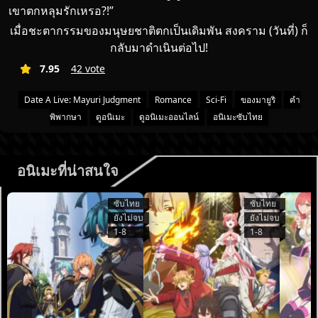
เขาตกหลุมรักเหรอ?!”
เมื่อชะตากรรมของมนุษยชาติตกเป็นเดิมพัน สงคราม (วันที่) ก็
กลับมาดำเนินต่อไป!
7.95
42 vote
Date A Live: Mayuri Judgment
Romance
Sci-Fi
ของมายูริ
คำ
พิพากษา
ดูอนิเมะ
ดูอนิเมะออนไลน์
อนิเมะซับไทย
อนิเมะที่น่าสนใจ
ซับไทย
ซับไทย
ยังไม่จบ
ยังไม่จบ
1-8
1-8