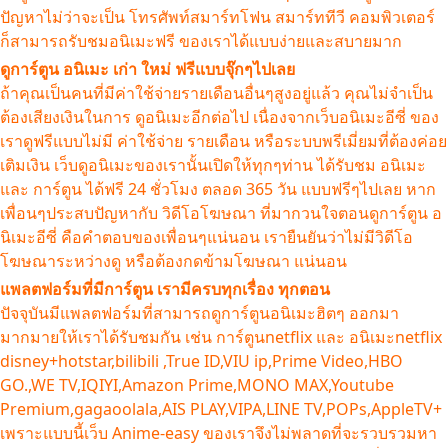
ปัญหาไม่ว่าจะเป็น โทรศัพท์สมาร์ทโฟน สมาร์ททีวี คอมพิวเตอร์
ก็สามารถรับชมอนิเมะฟรี ของเราได้แบบง่ายและสบายมาก
ดูการ์ตูน อนิเมะ เก่า ใหม่ ฟรีแบบจุ๊กๆไปเลย
ถ้าคุณเป็นคนที่มีค่าใช้จ่ายรายเดือนอื่นๆสูงอยู่แล้ว คุณไม่จำเป็น
ต้องเสียงเงินในการ ดูอนิเมะอีกต่อไป เนื่องจากเว็บอนิเมะอีซี่ ของ
เราดูฟรีแบบไม่มี ค่าใช้จ่าย รายเดือน หรือระบบพรีเมี่ยมที่ต้องค่อย
เติมเงิน เว็บดูอนิเมะของเรานั้นเปิดให้ทุกๆท่าน ได้รับชม อนิเมะ
และ การ์ตูน ได้ฟรี 24 ชั่วโมง ตลอด 365 วัน แบบฟรีๆไปเลย หาก
เพื่อนๆประสบปัญหากับ วิดีโอโฆษณา ที่มากวนใจตอนดูการ์ตูน อ
นิเมะอีซี่ คือคำตอบของเพื่อนๆแน่นอน เรายืนยันว่าไม่มีวิดีโอ
โฆษณาระหว่างดู หรือต้องกดข้ามโฆษณา แน่นอน
แพลตฟอร์มที่มีการ์ตูน เรามีครบทุกเรื่อง ทุกตอน
ปัจจุบันมีแพลตฟอร์มที่สามารถดูการ์ตูนอนิเมะฮิตๆ ออกมา
มากมายให้เราได้รับชมกัน เช่น การ์ตูนnetflix และ อนิเมะnetflix
disney+hotstar,bilibili ,True ID,VIU ip,Prime Video,HBO
GO.,WE TV,IQIYI,Amazon Prime,MONO MAX,Youtube
Premium,gagaoolala,AIS PLAY,VIPA,LINE TV,POPs,AppleTV+
เพราะแบบนี้เว็บ Anime-easy ของเราจึงไม่พลาดที่จะรวบรวมหา