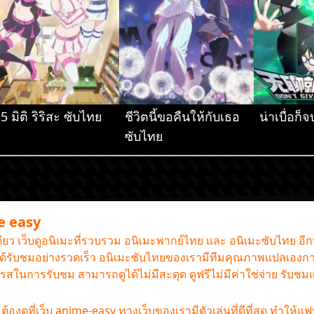
.5 มิติ ริริสะ ซับไทย
ชีวิตนี้ขอคืนให้กับเธอ
น่าเบื่อก
ซับไทย
me easy
เดียว เว็บดูอนิเมะที่รวบรวม อนิเมะพากย์ไทย และ อนิเมะซับไทย อี
านได้รับชมอย่างรวดเร็ว อนิเมะซับไทยของเรามีทีมคุณภาพแปลเองกา
รรถรสในการรับชม สามารถดูได้ไม่มีสะดุด ดูฟรีไม่มีค่าใช่จ่าย รับช
องดูที่เว็บ anime-easy ทางเว็บของเรามีตัวเล่นที่ดีที่สุด ทำให้แ