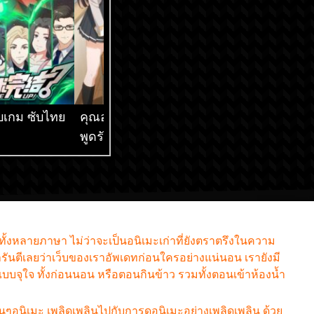
็จบเกม ซับไทย
คุณอาเรียโต๊ะข้างๆ
เกิดใหม่ทั้งทีก็เป็น
พูดรัสเซียหวานใส่ซะ
สไลม์ไปซะแล้ว ภ
หัวใจจะวาย ซับไทย
ซับไทย
กทั้งหลายภาษา ไม่ว่าจะเป็นอนิเมะเก่าที่ยังตราตรึงในความ
รันตีเลยว่าเว็บของเราอัพเดทก่อนใครอย่างแน่นอน เรายังมี
มแบบจุใจ ทั้งก่อนนอน หรือตอนกินข้าว รวมทั้งตอนเข้าห้องน้ำ
ฟนๆอนิเมะ เพลิดเพลินไปกับการดูอนิเมะอย่างเพลิดเพลิน ด้วย