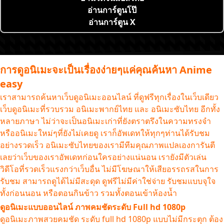
อ่านการ์ตูนโป๊
อ่านการ์ตูน X
การดูอนิเมะจะเป็นเรื่องง่ายๆแค่คุณค้นหา Anime
easy
เราสามารถค้นหาเว็บดูอนิเมะออนไลน์ ที่ดูฟรีทุกเรื่องในเว็บเดียว
เว็บดูอนิเมะที่รวบรวม อนิเมะพากย์ไทย และ อนิเมะซับไทย อีกทั้ง
หลายภาษา ไม่ว่าจะเป็นอนิเมะเก่าที่ยังตราตรึงในความทรงจำ
หรืออนิเมะใหม่ๆที่ยังไม่เคยดู เราก็อัพเดทให้ทุกๆท่านได้รับชม
อย่างรวดเร็ว อนิเมะซับไทยของเรามีทีมคุณภาพแปลเองการันตี
เลยว่าเว็บของเราอัพเดทก่อนใครอย่างแน่นอน เรายังมีตัวเล่น
วิดีโอที่รวดเร็วแรงกว่าเว็บอื่น ไม่มีโฆษณาให้เสียอรรถรสในการ
รับชม สามารถดูได้ไม่มีสะดุด ดูฟรีไม่มีค่าใช่จ่าย รับชมแบบจุใจ
ทั้งก่อนนอน หรือตอนกินข้าว รวมทั้งตอนเข้าห้องน้ำ
ดูอนิเมะแบบออนไลน์ ภาพคมชัดระดับ Full hd 1080p
ดูอนิเมะภาพสวยคมชัด ระดับ full hd 1080p แบบไม่มีกระตุก ต้อง