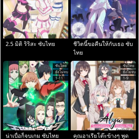
2.5 มิติ ริริสะ ซับไทย
ชีวิตนี้ขอคืนให้กับเธอ ซับ
ไทย
ซับไทย
ซับไทย
ยังไม่จบ
ยังไม่จบ
1-11
1-9
น่าเบื่อก็จบเกม ซับไทย
คุณอาเรียโต๊ะข้างๆ พูด