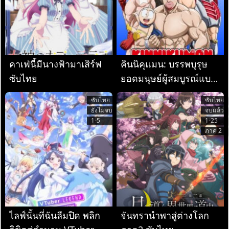
คาเฟ่นี้มีนางฟ้ามาเสิร์ฟ
คินนิคุแมน: บรรพบุรุษ
ซับไทย
ยอดมนุษย์ผู้สมบูรณ์แบบ
ซับไทย
ซับไทย
ซับไทย
ยังไม่จบ
จบแล้ว
1-5
1-25
ภาค 2
ไลฟ์นั้นที่ฉันลืมปิด พลิก
จันทรานำพาสู่ต่างโลก