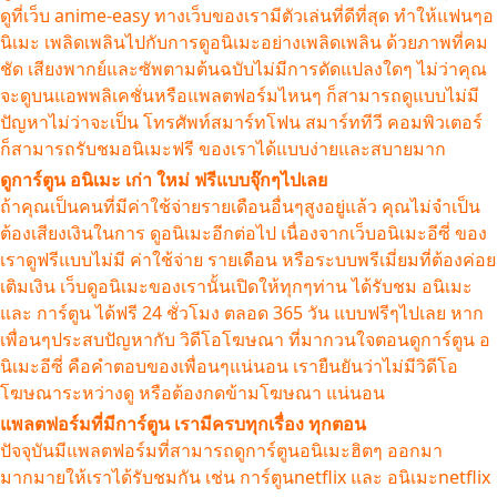
ดูที่เว็บ anime-easy ทางเว็บของเรามีตัวเล่นที่ดีที่สุด ทำให้แฟนๆอ
นิเมะ เพลิดเพลินไปกับการดูอนิเมะอย่างเพลิดเพลิน ด้วยภาพที่คม
ชัด เสียงพากย์และซัพตามต้นฉบับไม่มีการดัดแปลงใดๆ ไม่ว่าคุณ
จะดูบนแอพพลิเคชั่นหรือแพลตฟอร์มไหนๆ ก็สามารถดูแบบไม่มี
ปัญหาไม่ว่าจะเป็น โทรศัพท์สมาร์ทโฟน สมาร์ททีวี คอมพิวเตอร์
ก็สามารถรับชมอนิเมะฟรี ของเราได้แบบง่ายและสบายมาก
ดูการ์ตูน อนิเมะ เก่า ใหม่ ฟรีแบบจุ๊กๆไปเลย
ถ้าคุณเป็นคนที่มีค่าใช้จ่ายรายเดือนอื่นๆสูงอยู่แล้ว คุณไม่จำเป็น
ต้องเสียงเงินในการ ดูอนิเมะอีกต่อไป เนื่องจากเว็บอนิเมะอีซี่ ของ
เราดูฟรีแบบไม่มี ค่าใช้จ่าย รายเดือน หรือระบบพรีเมี่ยมที่ต้องค่อย
เติมเงิน เว็บดูอนิเมะของเรานั้นเปิดให้ทุกๆท่าน ได้รับชม อนิเมะ
และ การ์ตูน ได้ฟรี 24 ชั่วโมง ตลอด 365 วัน แบบฟรีๆไปเลย หาก
เพื่อนๆประสบปัญหากับ วิดีโอโฆษณา ที่มากวนใจตอนดูการ์ตูน อ
นิเมะอีซี่ คือคำตอบของเพื่อนๆแน่นอน เรายืนยันว่าไม่มีวิดีโอ
โฆษณาระหว่างดู หรือต้องกดข้ามโฆษณา แน่นอน
แพลตฟอร์มที่มีการ์ตูน เรามีครบทุกเรื่อง ทุกตอน
ปัจจุบันมีแพลตฟอร์มที่สามารถดูการ์ตูนอนิเมะฮิตๆ ออกมา
มากมายให้เราได้รับชมกัน เช่น การ์ตูนnetflix และ อนิเมะnetflix