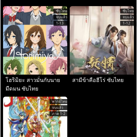
กับพี่สาว
ซับไทย
ซับไทย
จบแล้ว
จบแล้ว
1-13
1-12
โฮริมิยะ สาวมั่นกับนาย
สามีข้าคือฮีโร่ ซับไทย
มืดมน ซับไทย
พากย์ไทย
จบแล้ว
ภาค 1-2